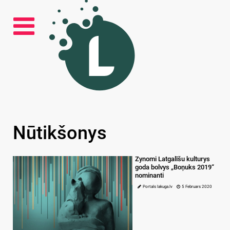
Nūtikšonys
Zynomi Latgalīšu kulturys
goda bolvys „Boņuks 2019“
nominanti
Portals lakuga.lv
5 Februars 2020