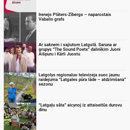
Irenejs Plāters-Zībergs – naparostais
Vabalis grafs
Ar saknem i sajiutom Latgolā. Saruna ar
grupys “The Sound Poets” dalinīkim Juoni
Aišpuru i Kārli Juostu
Latgolys regionaluo televizeja suoc jaunu
raidejuma “Latgales pūra lāde – atdzimšana”
sezonu
“Latgaļu sāta” aicynoj iz attaiseitūs durovu
dīnu