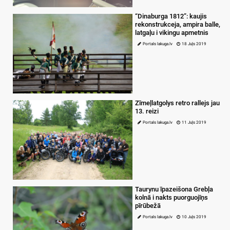
“Dinaburga 1812”: kaujis
rekonstrukceja, ampira balle,
latgaļu i vikingu apmetnis
Portals lakuga.lv
18 Juļs 2019
Zīmeļlatgolys retro rallejs jau
13. reizi
Portals lakuga.lv
11 Juļs 2019
Taurynu īpazeišona Grebļa
kolnā i nakts puorguojīņs
pīrūbežā
Portals lakuga.lv
10 Juļs 2019