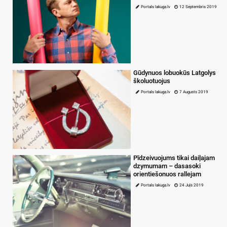
Portals lakuga.lv
12 Septembris 2019
Gūdynuos lobuokūs Latgolys
školuotuojus
Portals lakuga.lv
7 Augusts 2019
Pīdzeivuojums tikai daiļajam
dzymumam – dasasoki
orientiešonuos rallejam
Portals lakuga.lv
24 Juļs 2019