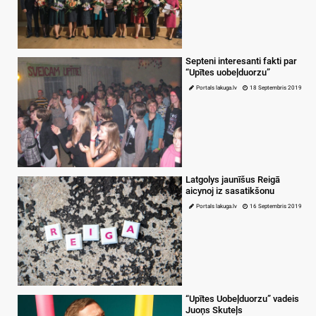
Septeni interesanti fakti par
“Upītes uobeļduorzu”
Portals lakuga.lv
18 Septembris 2019
Latgolys jaunīšus Reigā
aicynoj iz sasatikšonu
Portals lakuga.lv
16 Septembris 2019
“Upītes Uobeļduorzu” vadeis
Juoņs Skuteļs