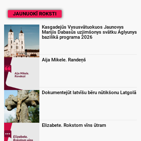
JAUNUOKĪ ROKSTI
Kasgadejūs Vysusvātuokuos Jaunovys
Marijis Dabasūs uzjimšonys svātku Aglyunys
bazilikā programa 2026
Aija Mikele. Randeņš
Dokumentejūt latvīšu bēru nūtikšonu Latgolā
Elizabete. Rokstom vīns ūtram