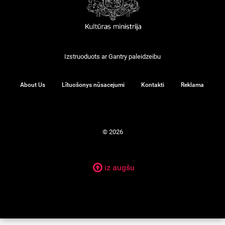
Izstruoduots ar
Gantry
paleidzeibu
About Us
Lītuošonys nūsacejumi
Kontakti
Reklama
© 2026
iz augšu