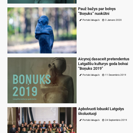
Pauž bažys par bolvys
“Boņuks” nuokūtni
Portals lakuga.lv
3 Janvars 2020
Aicynoj dasaceit pretendentus
Latgalīšu kulturys goda bolvai
“Boņuks 2019”
Portals lakuga.lv
11 Decembris 2019
Apbolvuoti lobuokī Latgolys
školuotuoji
Portals lakuga.lv
24 Septembris 2019