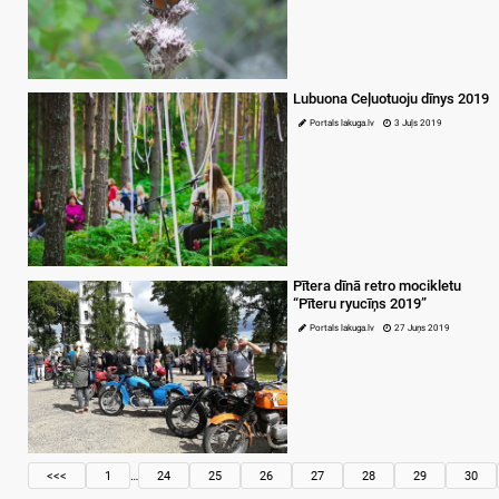
Lubuona Ceļuotuoju dīnys 2019
Portals lakuga.lv
3 Juļs 2019
Pītera dīnā retro mocikletu
“Pīteru ryucīņs 2019”
Portals lakuga.lv
27 Juņs 2019
<<<
1
…
24
25
26
27
28
29
30