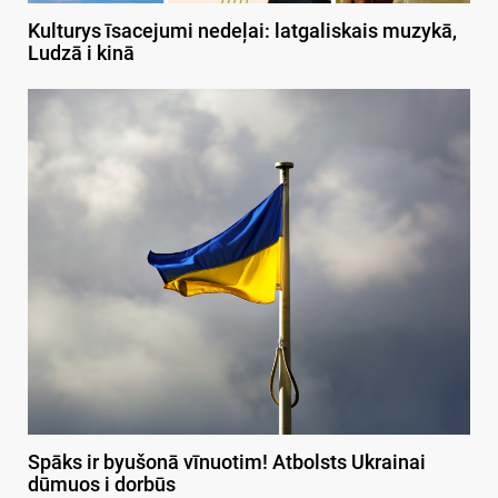
Kulturys īsacejumi nedeļai: latgaliskais muzykā,
Ludzā i kinā
Spāks ir byušonā vīnuotim! Atbolsts Ukrainai
dūmuos i dorbūs