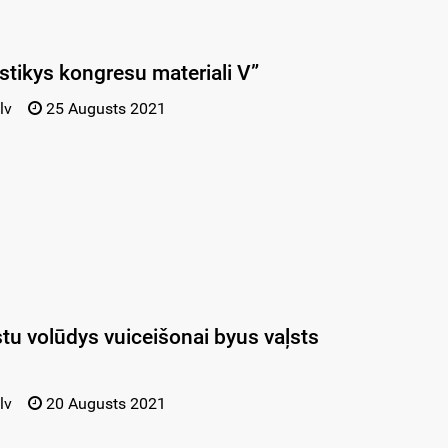
istikys kongresu materiali V”
lv
25 Augusts 2021
stu volūdys vuiceišonai byus vaļsts
lv
20 Augusts 2021