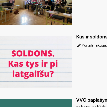
Kas ir soldons
Portals lakuga.
VVC paplašyno