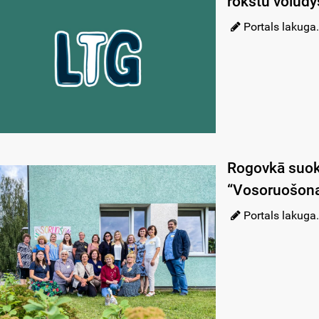
rokstu volūdy
Portals lakuga.
Rogovkā suoku
“Vosoruošona
Portals lakuga.