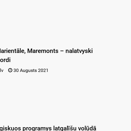
arientāle, Maremonts – nalatvyski
ordi
lv
30 Augusts 2021
iskuos programys latgalīšu volūdā