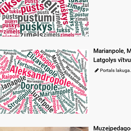
Marianpole, M
Latgolys vītvu
Portals lakuga.
Muzejpedagog