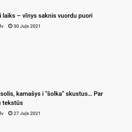
t i laiks – vīnys saknis vuordu puori
lv
30 Juļs 2021
asolis, kamašys i “šolka” skustus… Par
u tekstūs
lv
27 Juļs 2021