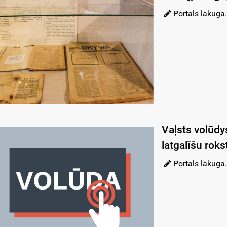
Portals lakuga.
Vaļsts volūdy
latgalīšu roks
Portals lakuga.