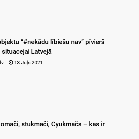
bjektu “#nekādu lībiešu nav” pīvierš
u situacejai Latvejā
lv
13 Juļs 2021
omači, stukmači, Cyukmačs – kas ir