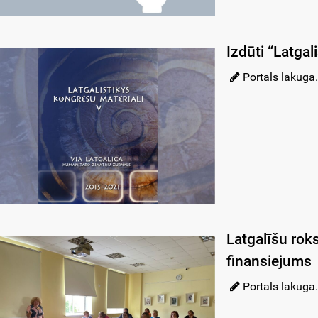
Izdūti “Latgal
Portals lakuga.
Latgalīšu rok
finansiejums
Portals lakuga.