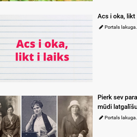
Acs i oka, lik
Portals lakuga.
Pierk sev par
mūdi latgalīš
Portals lakuga.