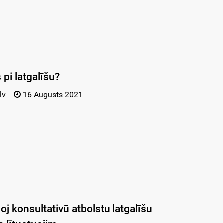
 pi latgalīšu?
lv
16 Augusts 2021
j konsultativū atbolstu latgalīšu