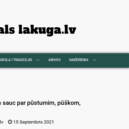
als lakuga.lv
OKSLA I TRADICEJIS
ARHIVS
SABĪDREIBA
s sauc par pūstumim, pūškom,
lv
15 Septembris 2021