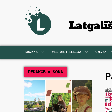
Latgalī
MUZYKA
VIESTURE I RELIGEJA
CYLVĀKI
REDAKCEJA ĪSOKA
P