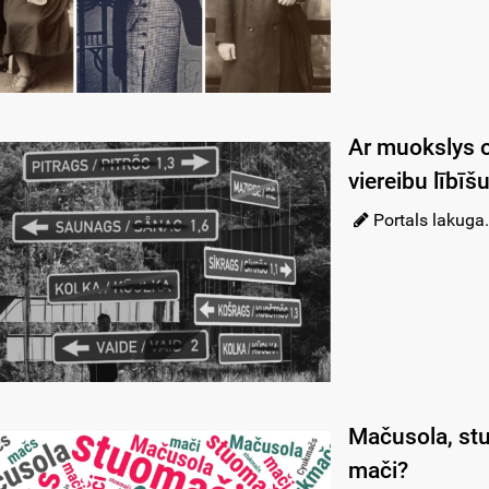
Ar muokslys o
viereibu lībīš
Portals lakuga.
Mačusola, stu
mači?