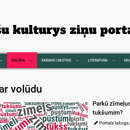
šu kulturys ziņu port
VOLŪDA
EKRANS I SKOTIVE
LITERATURA
MU
ar volūdu
Parkū zīmeļu
tukšumim?
Portals lakuga.