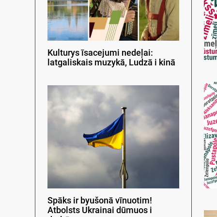
Kulturys īsacejumi nedeļai:
latgaliskais muzykā, Ludzā i kinā
Spāks ir byušonā vīnuotim!
Atbolsts Ukrainai dūmuos i