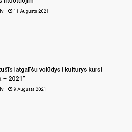
s lītuotuojim
lv
11 Augusts 2021
šīs latgalīšu volūdys i kulturys kursi
 – 2021”
lv
9 Augusts 2021