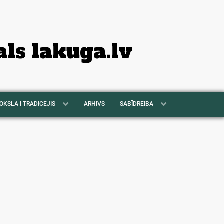
als lakuga.lv
OKSLA I TRADICEJIS
ARHIVS
SABĪDREIBA