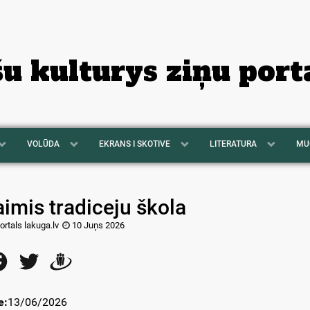
šu kulturys ziņu port
VOLŪDA
EKRANS I SKOTIVE
LITERATURA
MU
imis tradiceju škola
ortals lakuga.lv
10 Juņs 2026
Facebook
Twitter
Draugiem
e:
13/06/2026