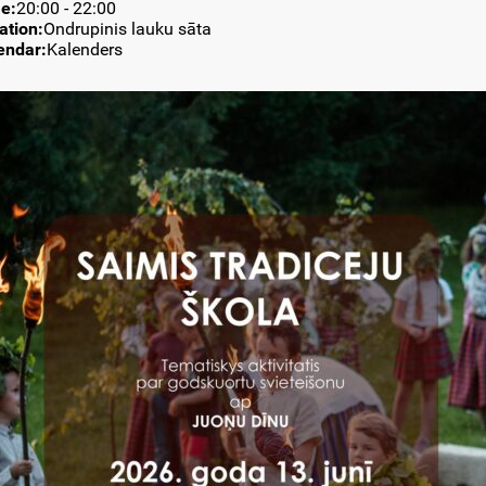
e:
20:00
-
22:00
ation:
Ondrupinis lauku sāta
endar:
Kalenders