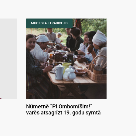
MUOKSLA I TRADICEJIS
Nūmetnē “Pi Ombomīšim!”
varēs atsagrīzt 19. godu symtā