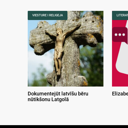
VIESTURE I RELIGEJA
LITERA
Dokumentejūt latvīšu bēru
Elizab
nūtikšonu Latgolā