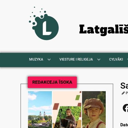
Latgalī
MUZYKA
VIESTURE I RELIGEJA
CYLVĀKI
REDAKCEJA ĪSOKA
Sa
P
Dat