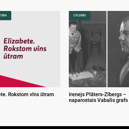
TURA
CYLVĀKI
ete. Rokstom vīns ūtram
Irenejs Plāters-Zībergs –
naparostais Vabalis grafs