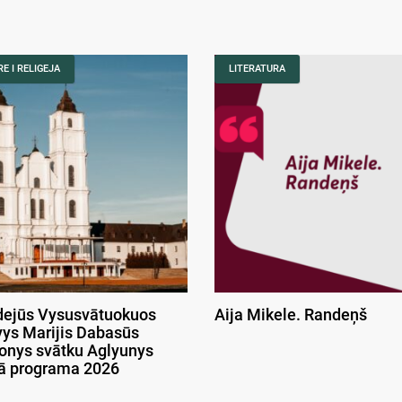
E I RELIGEJA
LITERATURA
ejūs Vysusvātuokuos
Aija Mikele. Randeņš
ys Marijis Dabasūs
onys svātku Aglyunys
kā programa 2026