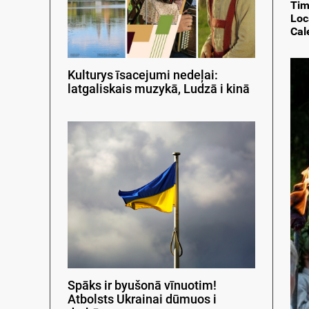
Tim
Loc
Cal
Kulturys īsacejumi nedeļai:
latgaliskais muzykā, Ludzā i kinā
Spāks ir byušonā vīnuotim!
Atbolsts Ukrainai dūmuos i