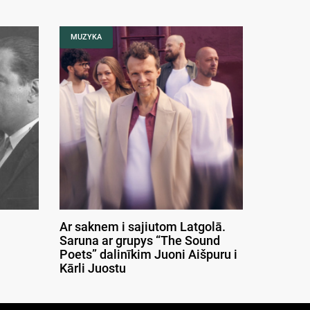
MUZYKA
Ar saknem i sajiutom Latgolā.
Saruna ar grupys “The Sound
Poets” dalinīkim Juoni Aišpuru i
Kārli Juostu