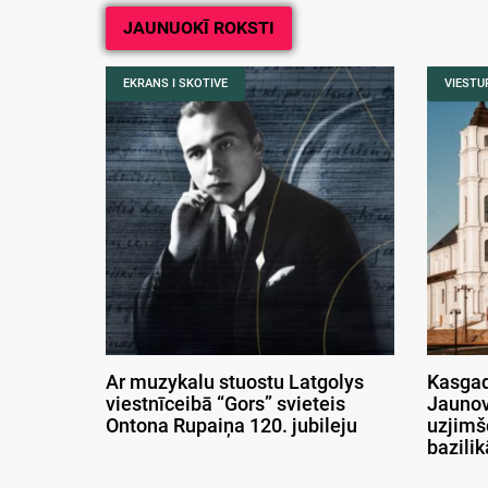
JAUNUOKĪ ROKSTI
EKRANS I SKOTIVE
VIESTUR
Ar muzykalu stuostu Latgolys
Kasgad
viestnīceibā “Gors” svieteis
Jaunov
Ontona Rupaiņa 120. jubileju
uzjimš
bazili