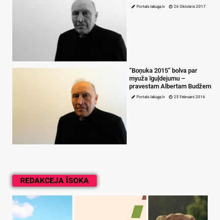
Portals lakuga.lv
26 Oktobris 2017
“Boņuka 2015” bolva par
myuža īguļdejumu –
pravestam Albertam Budžem
Portals lakuga.lv
25 Februars 2016
REDAKCEJA ĪSOKA