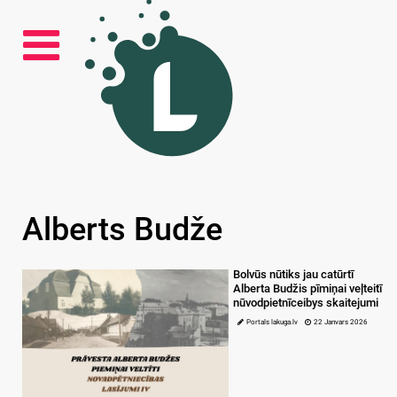
Alberts Budže
Bolvūs nūtiks jau catūrtī
Alberta Budžis pīmiņai veļteitī
nūvodpietnīceibys skaitejumi
Portals lakuga.lv
22 Janvars 2026