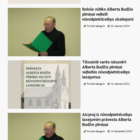
Bolvūs nūtiks Alberta Budžis
pīmiņai veļteitī
nūvodpietnīceibys skaitejumi
Portals lakuga.lv
26 Janvars 2024
Tīšsaistē varēs nūsavērt
Alberta Budžis pīmiņai
veļteitūs nūvodpietnīceibys
lasejumus
Portals lakuga.lv
18 Janvars 2022
Aicynoj iz nūvodpietnīceibys
lasejumim prāvesta Alberta
Budžis pīmiņai
Portals lakuga.lv
16 Decembris 2021