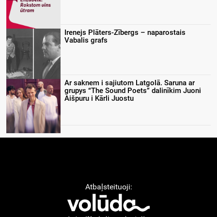
Irenejs Plāters-Zībergs – naparostais
Vabalis grafs
Ar saknem i sajiutom Latgolā. Saruna ar
grupys “The Sound Poets” dalinīkim Juoni
Aišpuru i Kārli Juostu
Atbaļsteituoji: