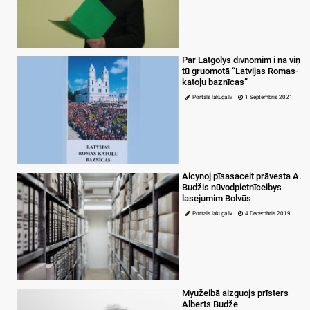
Par Latgolys dīvnomim i na viņ
tū gruomotā “Latvijas Romas-
katoļu baznīcas”
Portals lakuga.lv
1 Septembris 2021
Aicynoj pīsasaceit prāvesta A.
Budžis nūvodpietnīceibys
lasejumim Bolvūs
Portals lakuga.lv
4 Decembris 2019
Myužeibā aizguojs prīsters
Alberts Budže