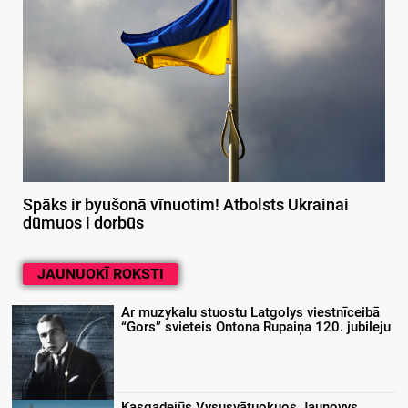
Spāks ir byušonā vīnuotim! Atbolsts Ukrainai
dūmuos i dorbūs
JAUNUOKĪ ROKSTI
Ar muzykalu stuostu Latgolys viestnīceibā
“Gors” svieteis Ontona Rupaiņa 120. jubileju
Kasgadejūs Vysusvātuokuos Jaunovys