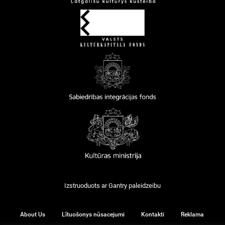
Izstruoduots ar
Gantry
paleidzeibu
About Us
Lītuošonys nūsacejumi
Kontakti
Reklama