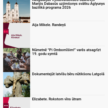
Marijis Dabasūs uzjimšonys svātku Aglyunys
bazilikā programa 2026
Aija Mikele. Randeņš
Nūmetnē “Pi Ombomīšim!” varēs atsagrīzt
19. godu symtā
Dokumentejūt latvīšu bēru nūtikšonu Latgolā
Elizabete. Rokstom vīns ūtram