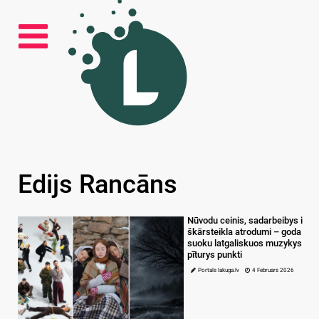
Edijs Rancāns
Nūvodu ceinis, sadarbeibys i
škārsteikla atrodumi – goda
suoku latgaliskuos muzykys
pīturys punkti
Portals lakuga.lv
4 Februars 2026