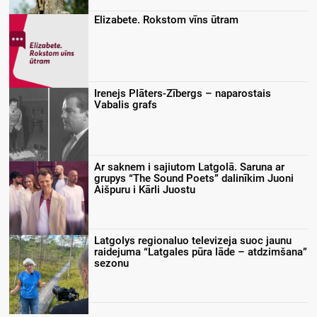
Elizabete. Rokstom vīns ūtram
Irenejs Plāters-Zībergs – naparostais
Vabalis grafs
Ar saknem i sajiutom Latgolā. Saruna ar
grupys “The Sound Poets” dalinīkim Juoni
Aišpuru i Kārli Juostu
Latgolys regionaluo televizeja suoc jaunu
raidejuma “Latgales pūra lāde – atdzimšana”
sezonu