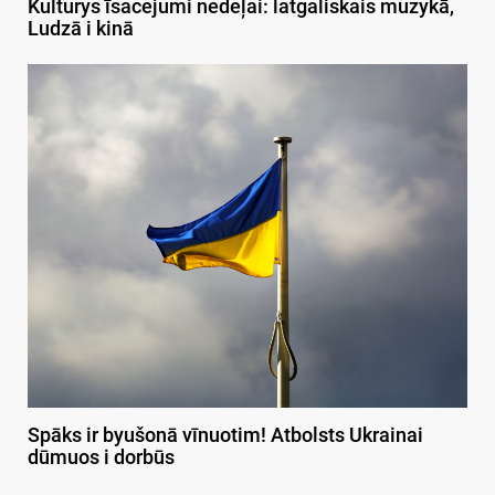
Kulturys īsacejumi nedeļai: latgaliskais muzykā,
Ludzā i kinā
Spāks ir byušonā vīnuotim! Atbolsts Ukrainai
dūmuos i dorbūs