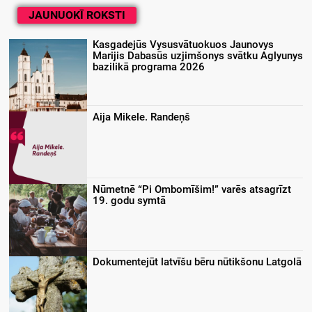
JAUNUOKĪ ROKSTI
Kasgadejūs Vysusvātuokuos Jaunovys
Marijis Dabasūs uzjimšonys svātku Aglyunys
bazilikā programa 2026
Aija Mikele. Randeņš
Nūmetnē “Pi Ombomīšim!” varēs atsagrīzt
19. godu symtā
Dokumentejūt latvīšu bēru nūtikšonu Latgolā