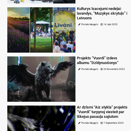
Kulturys īsacejumi nedeļai:
lavandys, “Muzykys skrytuļs” i
Leivuons
Portals lakuga.lv
14 Juļs 2025
Projekts “Vuordi” izdevs
albumu “Dzīdynuošonys”
Portals lakuga.lv
24 Novembris 2023
Ar dzīsmi “Aiz stykla” projekts
“Vuordi” turpynoj viesteit par
īškejuo pasauļa sajiutom
Portals lakuga.lv
7 Septembris 2023