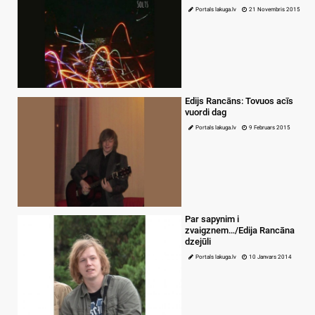
Portals lakuga.lv
21 Novembris 2015
Edijs Rancāns: Tovuos acīs
vuordi dag
Portals lakuga.lv
9 Februars 2015
Par sapynim i
zvaigznem…/Edija Rancāna
dzejūli
Portals lakuga.lv
10 Janvars 2014