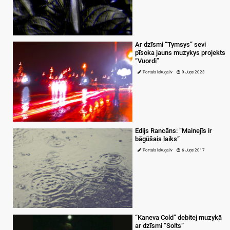
Ar dzīsmi “Tymsys” sevi
pīsoka jauns muzykys projekts
“Vuordi”
Portals lakuga.lv
9 Juņs 2023
Edijs Rancāns: “Mainejīs ir
bāgūšais laiks”
Portals lakuga.lv
6 Juņs 2017
“Kaneva Cold” debitej muzykā
ar dzīsmi “Solts”