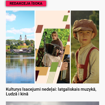
REDAKCEJA ĪSOKA
Kulturys īsacejumi nedeļai: latgaliskais muzykā,
Ludzā i kinā