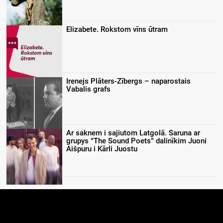
Elizabete. Rokstom vīns ūtram
Irenejs Plāters-Zībergs – naparostais
Vabalis grafs
Ar saknem i sajiutom Latgolā. Saruna ar
grupys “The Sound Poets” dalinīkim Juoni
Aišpuru i Kārli Juostu