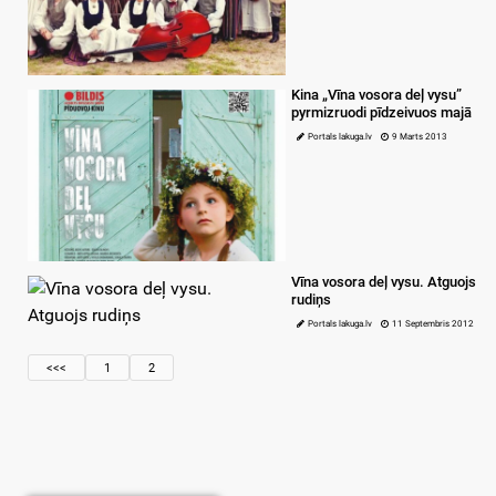
Kina „Vīna vosora deļ vysu”
pyrmizruodi pīdzeivuos majā
Portals lakuga.lv
9 Marts 2013
Vīna vosora deļ vysu. Atguojs
rudiņs
Portals lakuga.lv
11 Septembris 2012
<<<
1
2