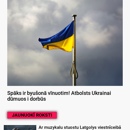
Spāks ir byušonā vīnuotim! Atbolsts Ukrainai
dūmuos i dorbūs
JAUNUOKĪ ROKSTI
Ar muzykalu stuostu Latgolys viestnīceibā