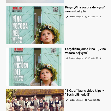
Kinys „Vīna vosora deļ vysu”
seansi Latgolā
Portals lakuga.lv
22 Maijs 2013
Latgalīšim jauna kina – „Vīna
vosora deļ vysu”
Portals lakuga.lv
16 Maijs 2013
“Svātrai” jauns video klips –
“Seši reiti nedeļā”
Portals lakuga.lv
7 Apreļs 2013