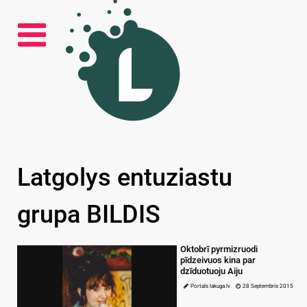
Latgolys entuziastu
grupa BILDIS
Oktobrī pyrmizruodi
pīdzeivuos kina par
dzīduotuoju Aiju
Portals lakuga.lv
28 Septembris 2015