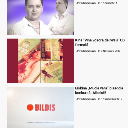
Portals lakuga.lv
17 Apreļs 2014
Kina “Vīna vosora deļ vysu” CD
formatā
Portals lakuga.lv
3 Novembris 2013
Eiskina „Muola varā” pīsadola
konkursā. Atbolsti!
Portals lakuga.lv
17 Septembris 2013