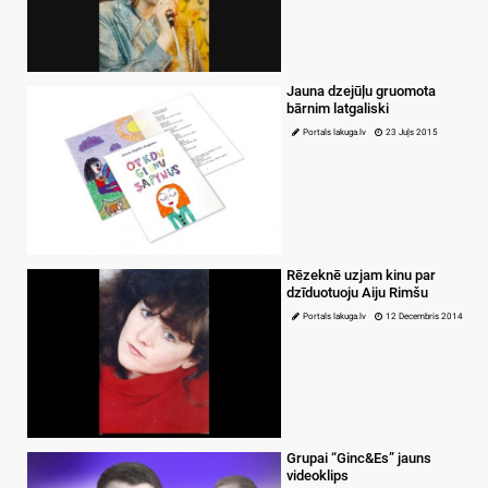
Jauna dzejūļu gruomota
bārnim latgaliski
Portals lakuga.lv
23 Juļs 2015
Rēzeknē uzjam kinu par
dzīduotuoju Aiju Rimšu
Portals lakuga.lv
12 Decembris 2014
Grupai “Ginc&Es” jauns
videoklips