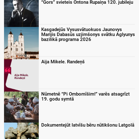
“Gors” svieteis Ontona Rupaiņa 120. jubileju
Kasgadejūs Vysusvātuokuos Jaunovys
Marijis Dabasūs uzjimšonys svātku Aglyunys
bazilikā programa 2026
Aija Mikele. Randeņš
Nūmetnē “Pi Ombomīšim!” varēs atsagrīzt
19. godu symtā
Dokumentejūt latvīšu bēru nūtikšonu Latgolā