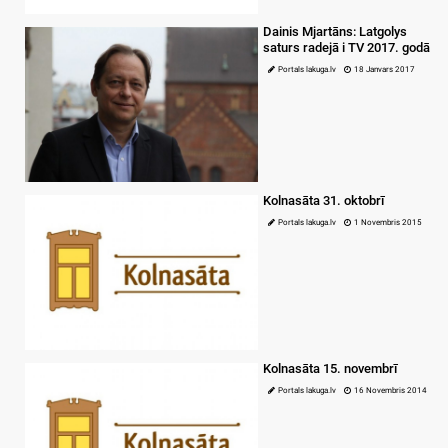
Dainis Mjartāns: Latgolys
saturs radejā i TV 2017. godā
Portals lakuga.lv
18 Janvars 2017
Kolnasāta 31. oktobrī
Portals lakuga.lv
1 Novembris 2015
Kolnasāta 15. novembrī
Portals lakuga.lv
16 Novembris 2014