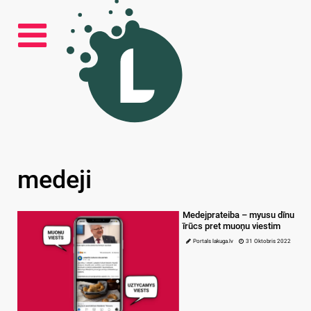
medeji
Medejprateiba – myusu dīnu
īrūcs pret muoņu viestim
Portals lakuga.lv
31 Oktobris 2022