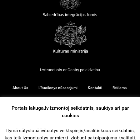
Izstruoduots ar
Gantry
paleidzeibu
About Us
Lītuošonys nūsacejumi
Kontakti
Reklama
Portals lakuga.lv izmontoj seikdatnis, sauktys ari par
cookies
© 2026
Itymā sātyslopā īvītuotys veiktspiejis/analitiskuos seikdatnis,
kas teik izmontuotys ar mierki izlobuot pakolpuojuma kvalitati.
iz augšu