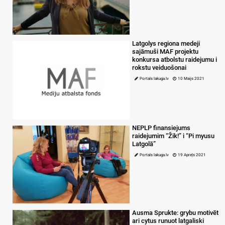
Latgolys regiona medeji
sajāmuši MAF projektu
konkursa atbolstu raidejumu i
rokstu veiduošonai
Portals lakuga.lv
10 Maijs 2021
NEPLP finansiejums
raidejumim “Žik!” i “Pi myusu
Latgolā”
Portals lakuga.lv
19 Apreļs 2021
Ausma Sprukte: grybu motivēt
ari cytus runuot latgaliski