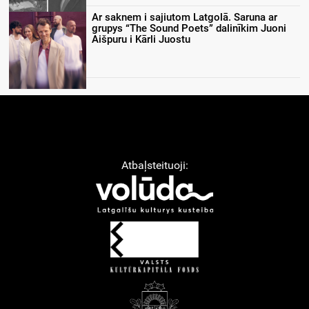
Ar saknem i sajiutom Latgolā. Saruna ar
grupys “The Sound Poets” dalinīkim Juoni
Aišpuru i Kārli Juostu
Atbaļsteituoji: