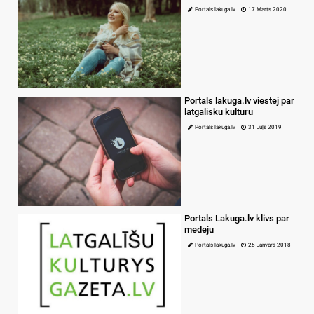
Portals lakuga.lv
17 Marts 2020
Portals lakuga.lv viestej par
latgaliskū kulturu
Portals lakuga.lv
31 Juļs 2019
Portals Lakuga.lv klivs par
medeju
Portals lakuga.lv
25 Janvars 2018