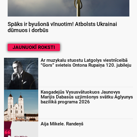
Spāks ir byušonā vīnuotim! Atbolsts Ukrainai
dūmuos i dorbūs
JAUNUOKĪ ROKSTI
Ar muzykalu stuostu Latgolys viestnīceibā
“Gors” svieteis Ontona Rupaiņa 120. jubileju
Kasgadejūs Vysusvātuokuos Jaunovys
Marijis Dabasūs uzjimšonys svātku Aglyunys
bazilikā programa 2026
Aija Mikele. Randeņš