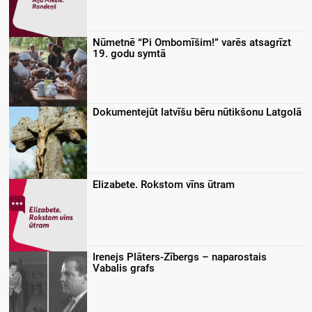
Nūmetnē “Pi Ombomīšim!” varēs atsagrīzt
19. godu symtā
Dokumentejūt latvīšu bēru nūtikšonu Latgolā
Elizabete. Rokstom vīns ūtram
Irenejs Plāters-Zībergs – naparostais
Vabalis grafs