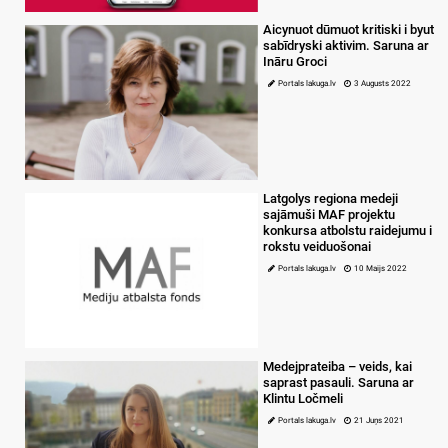
Aicynuot dūmuot kritiski i byut
sabīdryski aktivim. Saruna ar
Ināru Groci
Portals lakuga.lv
3 Augusts 2022
Latgolys regiona medeji
sajāmuši MAF projektu
konkursa atbolstu raidejumu i
rokstu veiduošonai
Portals lakuga.lv
10 Maijs 2022
Medejprateiba – veids, kai
saprast pasauli. Saruna ar
Klintu Ločmeli
Portals lakuga.lv
21 Juņs 2021