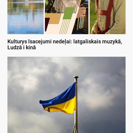
Kulturys īsacejumi nedeļai: latgaliskais muzykā,
Ludzā i kinā