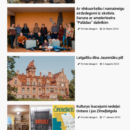
Ar vīnkuoršeibu i namaineigu
sirdsdegsmi iz skotivis.
Saruna ar amaterteatra
“Palādas” dalinīkim
Portals lakuga.lv
26 Marts 2024
Latgalīšu dīna Jaunmūku pilī
Portals lakuga.lv
3 Augusts 2023
Kulturys īsacejumi nedeļai:
Ontans i juo Zīmeļlatgola
Portals lakuga.lv
17 Janvars 2023