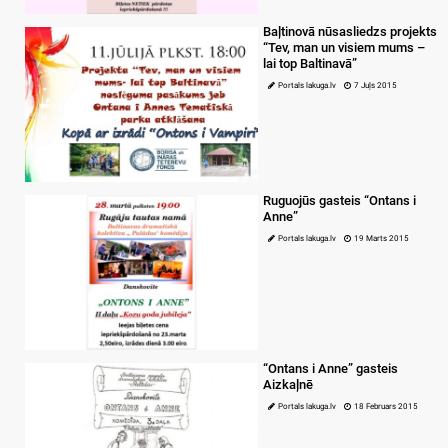
Baļtinovā nūsasliedzs projekts
“Tev, man un visiem mums –
lai top Baltinavā”
Portals lakuga.lv
7 Juļs 2015
Ruguojūs gasteis “Ontans i
Anne”
Portals lakuga.lv
19 Marts 2015
“Ontans i Anne” gasteis
Aizkaļnē
Portals lakuga.lv
18 Februars 2015