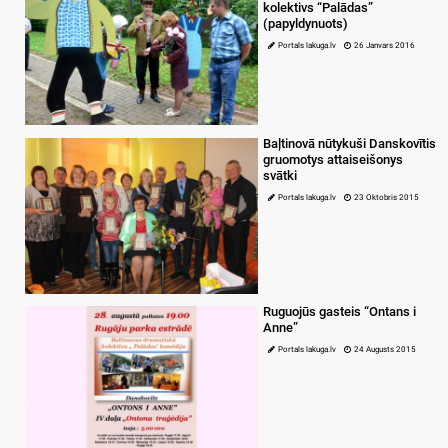
kolektivs “Palādas”
(papyldynuots)
Portals lakuga.lv
26 Janvars 2016
Baļtinovā nūtykuši Danskovītis
gruomotys attaiseišonys
svātki
Portals lakuga.lv
23 Oktobris 2015
Ruguojūs gasteis “Ontans i
Anne”
Portals lakuga.lv
24 Augusts 2015