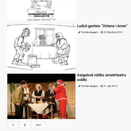
Ludzā gasteis “Ontans i Anne”
Portals lakuga.lv
22 Oktobris 2014
Gaigalovā nūtiks amatirteatru
svātki
Portals lakuga.lv
31 Juļs 2013
1
2
>>>