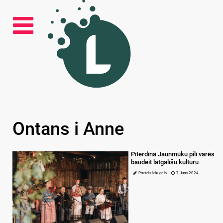
Ontans i Anne
Pīterdīnā Jaunmūku pilī varēs
baudeit latgalīšu kulturu
Portals lakuga.lv
7 Juņs 2024