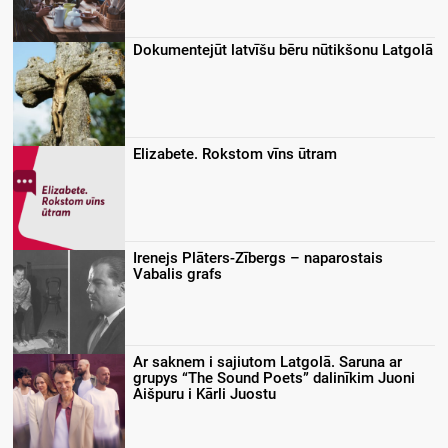
Dokumentejūt latvīšu bēru nūtikšonu Latgolā
Elizabete. Rokstom vīns ūtram
Irenejs Plāters-Zībergs – naparostais
Vabalis grafs
Ar saknem i sajiutom Latgolā. Saruna ar
grupys “The Sound Poets” dalinīkim Juoni
Aišpuru i Kārli Juostu