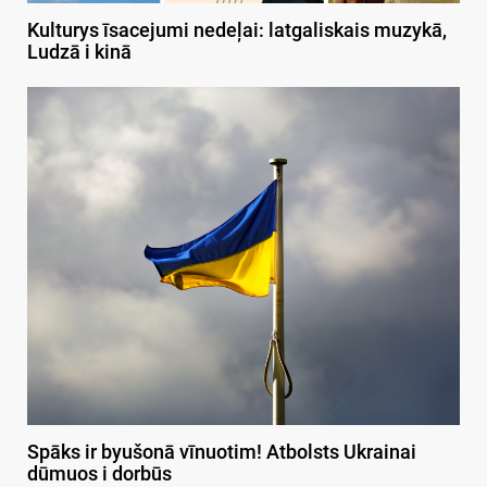
Kulturys īsacejumi nedeļai: latgaliskais muzykā,
Ludzā i kinā
Spāks ir byušonā vīnuotim! Atbolsts Ukrainai
dūmuos i dorbūs