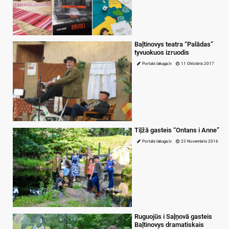
Baļtinovys teatra “Palādas”
tyvuokuos izruodis
Portals lakuga.lv
11 Oktobris 2017
Tiļžā gasteis “Ontans i Anne”
Portals lakuga.lv
23 Novembris 2016
Ruguojūs i Saļņovā gasteis
Baļtinovys dramatiskais