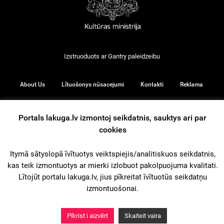
Izstruoduots ar
Gantry
paleidzeibu
About Us
Lītuošonys nūsacejumi
Kontakti
Reklama
Portals lakuga.lv izmontoj seikdatnis, sauktys ari par
cookies
© 2026
Itymā sātyslopā īvītuotys veiktspiejis/analitiskuos seikdatnis,
kas teik izmontuotys ar mierki izlobuot pakolpuojuma kvalitati.
iz augšu
Lītojūt portalu lakuga.lv, jius pīkreitat īvītuotūs seikdatņu
izmontuošonai.
Pīkrist i aizvērt
Skaiteit vaira