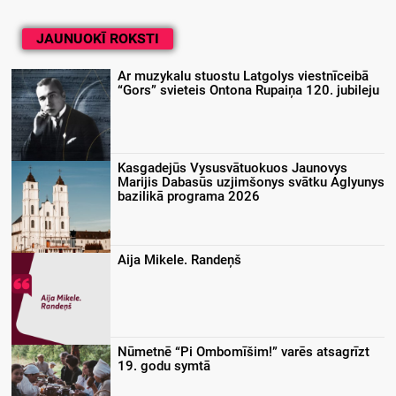
JAUNUOKĪ ROKSTI
Ar muzykalu stuostu Latgolys viestnīceibā
“Gors” svieteis Ontona Rupaiņa 120. jubileju
Kasgadejūs Vysusvātuokuos Jaunovys
Marijis Dabasūs uzjimšonys svātku Aglyunys
bazilikā programa 2026
Aija Mikele. Randeņš
Nūmetnē “Pi Ombomīšim!” varēs atsagrīzt
19. godu symtā