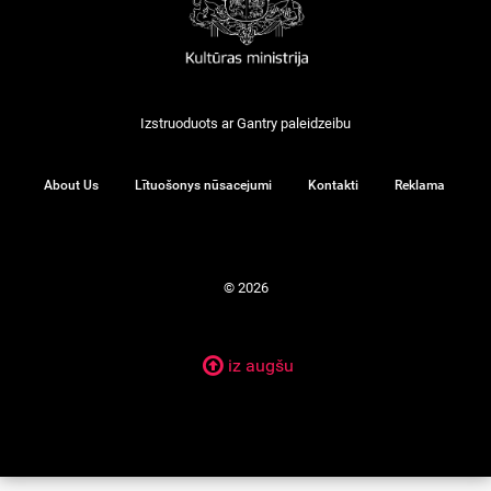
Izstruoduots ar
Gantry
paleidzeibu
About Us
Lītuošonys nūsacejumi
Kontakti
Reklama
© 2026
iz augšu