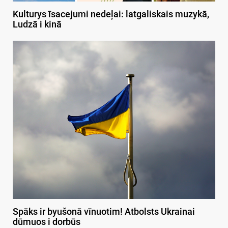
Kulturys īsacejumi nedeļai: latgaliskais muzykā,
Ludzā i kinā
Spāks ir byušonā vīnuotim! Atbolsts Ukrainai
dūmuos i dorbūs