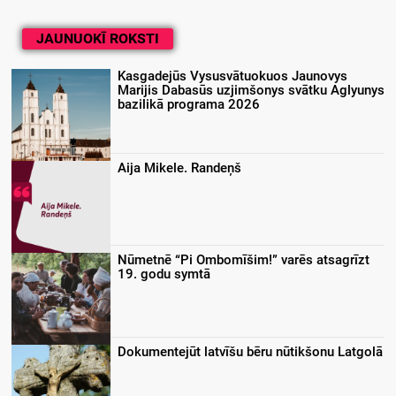
JAUNUOKĪ ROKSTI
Kasgadejūs Vysusvātuokuos Jaunovys
Marijis Dabasūs uzjimšonys svātku Aglyunys
bazilikā programa 2026
Aija Mikele. Randeņš
Nūmetnē “Pi Ombomīšim!” varēs atsagrīzt
19. godu symtā
Dokumentejūt latvīšu bēru nūtikšonu Latgolā