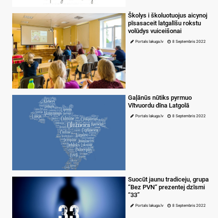
Školys i školuotuojus aicynoj
pīsasaceit latgalīšu rokstu
volūdys vuiceišonai
Portals lakuga.lv
8 Septembris 2022
Gaļānūs nūtiks pyrmuo
Vītvuordu dīna Latgolā
Portals lakuga.lv
8 Septembris 2022
Suocūt jaunu tradiceju, grupa
“Bez PVN“ prezentej dzīsmi
“33”
Portals lakuga.lv
8 Septembris 2022