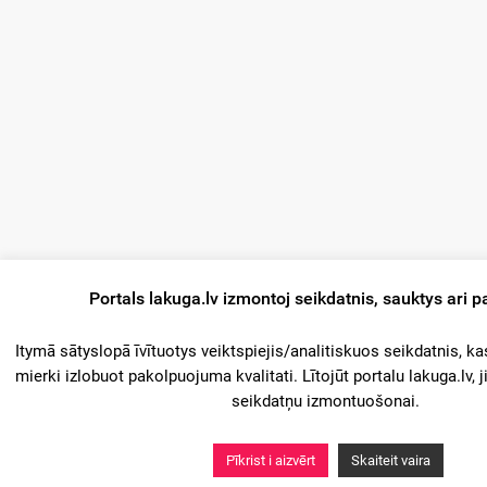
Portals lakuga.lv izmontoj seikdatnis, sauktys ari p
Itymā sātyslopā īvītuotys veiktspiejis/analitiskuos seikdatnis, ka
mierki izlobuot pakolpuojuma kvalitati. Lītojūt portalu lakuga.lv, ji
seikdatņu izmontuošonai.
Pīkrist i aizvērt
Skaiteit vaira