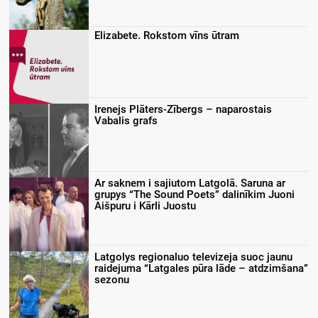
Elizabete. Rokstom vīns ūtram
Irenejs Plāters-Zībergs – naparostais
Vabalis grafs
Ar saknem i sajiutom Latgolā. Saruna ar
grupys “The Sound Poets” dalinīkim Juoni
Aišpuru i Kārli Juostu
Latgolys regionaluo televizeja suoc jaunu
raidejuma “Latgales pūra lāde – atdzimšana”
sezonu