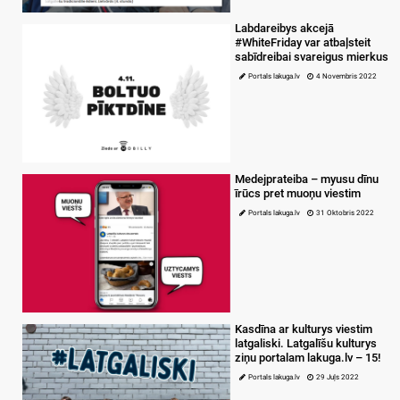
Labdareibys akcejā
#WhiteFriday var atbaļsteit
sabīdreibai svareigus mierkus
Portals lakuga.lv
4 Novembris 2022
Medejprateiba – myusu dīnu
īrūcs pret muoņu viestim
Portals lakuga.lv
31 Oktobris 2022
Kasdīna ar kulturys viestim
latgaliski. Latgalīšu kulturys
ziņu portalam lakuga.lv – 15!
Portals lakuga.lv
29 Juļs 2022