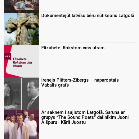
Dokumentejūt latvīšu bēru nūtikšonu Latgolā
Elizabete. Rokstom vīns ūtram
Irenejs Plāters-Zībergs – naparostais
Vabalis grafs
Ar saknem i sajiutom Latgolā. Saruna ar
grupys “The Sound Poets” dalinīkim Juoni
Aišpuru i Kārli Juostu