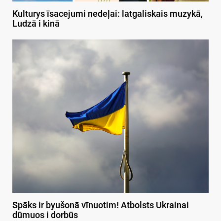
Kulturys īsacejumi nedeļai: latgaliskais muzykā,
Ludzā i kinā
Spāks ir byušonā vīnuotim! Atbolsts Ukrainai
dūmuos i dorbūs