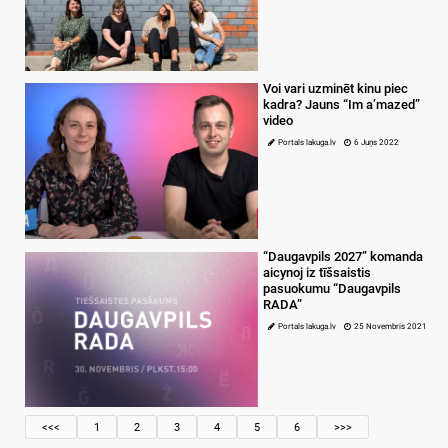
Voi vari uzminēt kinu piec
kadra? Jauns “Im a’mazed”
video
Portals lakuga.lv
6 Juņs 2022
“Daugavpils 2027” komanda
aicynoj iz tīšsaistis
pasuokumu “Daugavpils
RADA”
Portals lakuga.lv
25 Novembris 2021
<<<
1
2
3
4
5
6
>>>