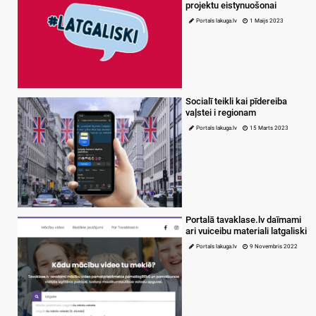
projektu eistynuošonai
Portals lakuga.lv
1 Maijs 2023
Socialī teikli kai pīdereiba
vaļstei i regionam
Portals lakuga.lv
15 Marts 2023
Portalā tavaklase.lv daīmami
ari vuiceibu materiali latgaliski
Portals lakuga.lv
9 Novembris 2022