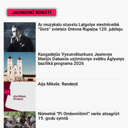
JAUNUOKĪ ROKSTI
Ar muzykalu stuostu Latgolys viestnīceibā
“Gors” svieteis Ontona Rupaiņa 120. jubileju
Kasgadejūs Vysusvātuokuos Jaunovys
Marijis Dabasūs uzjimšonys svātku Aglyunys
bazilikā programa 2026
Aija Mikele. Randeņš
Nūmetnē “Pi Ombomīšim!” varēs atsagrīzt
19. godu symtā