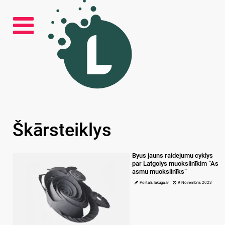
Škārsteiklys
Byus jauns raidejumu cyklys
par Latgolys muokslinīkim “As
asmu muokslinīks”
Portals lakuga.lv
9 Novembris 2023