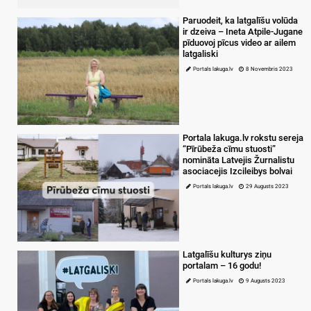
Paruodeit, ka latgalīšu volūda
ir dzeiva – Ineta Atpile-Jugane
pīduovoj pīcus video ar ailem
latgaliski
Portals lakuga.lv
8 Novembris 2023
Portala lakuga.lv rokstu sereja
“Pīrūbeža cīmu stuosti”
nomināta Latvejis Žurnalistu
asociacejis Izcileibys bolvai
Portals lakuga.lv
29 Augusts 2023
Latgalīšu kulturys ziņu
portalam – 16 godu!
Portals lakuga.lv
9 Augusts 2023