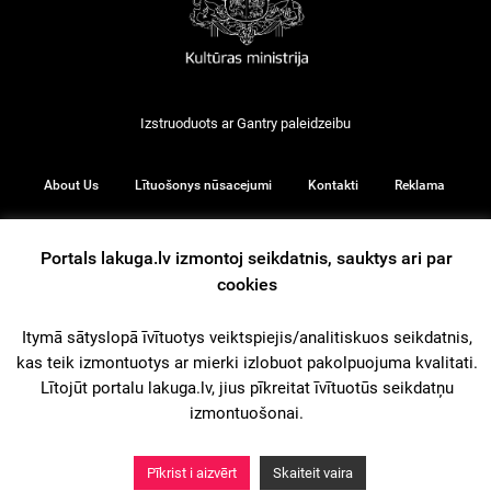
Izstruoduots ar
Gantry
paleidzeibu
About Us
Lītuošonys nūsacejumi
Kontakti
Reklama
Portals lakuga.lv izmontoj seikdatnis, sauktys ari par
cookies
© 2026
Itymā sātyslopā īvītuotys veiktspiejis/analitiskuos seikdatnis,
kas teik izmontuotys ar mierki izlobuot pakolpuojuma kvalitati.
iz augšu
Lītojūt portalu lakuga.lv, jius pīkreitat īvītuotūs seikdatņu
izmontuošonai.
Pīkrist i aizvērt
Skaiteit vaira