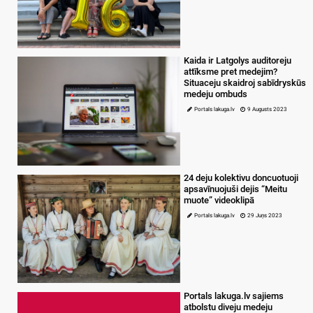
Kaida ir Latgolys auditoreju
attīksme pret medejim?
Situaceju skaidroj sabīdryskūs
medeju ombuds
Portals lakuga.lv
9 Augusts 2023
24 deju kolektivu doncuotuoji
apsavīnuojuši dejis “Meitu
muote” videoklipā
Portals lakuga.lv
29 Juņs 2023
Portals lakuga.lv sajiems
atbolstu diveju medeju