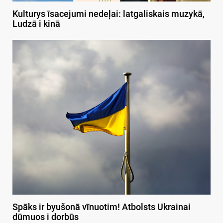
Kulturys īsacejumi nedeļai: latgaliskais muzykā,
Ludzā i kinā
Spāks ir byušonā vīnuotim! Atbolsts Ukrainai
dūmuos i dorbūs