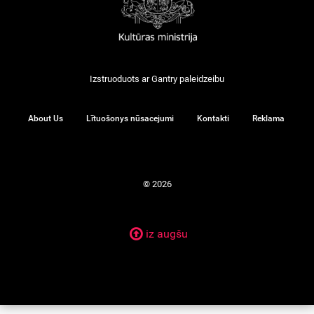
Izstruoduots ar
Gantry
paleidzeibu
About Us
Lītuošonys nūsacejumi
Kontakti
Reklama
© 2026
iz augšu