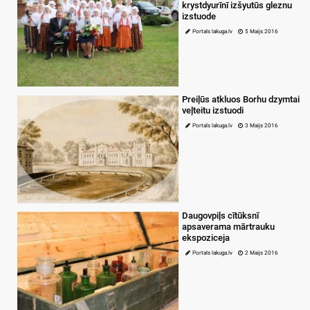
krystdyurīnī izšyutūs gleznu
izstuode
Portals lakuga.lv
5 Maijs 2016
Preiļūs atkluos Borhu dzymtai
veļteitu izstuodi
Portals lakuga.lv
3 Maijs 2016
Daugovpiļs cītūksnī
apsaverama mārtrauku
ekspoziceja
Portals lakuga.lv
2 Maijs 2016