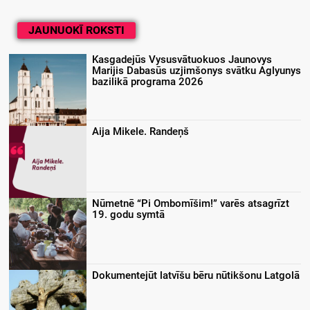
JAUNUOKĪ ROKSTI
Kasgadejūs Vysusvātuokuos Jaunovys
Marijis Dabasūs uzjimšonys svātku Aglyunys
bazilikā programa 2026
Aija Mikele. Randeņš
Nūmetnē “Pi Ombomīšim!” varēs atsagrīzt
19. godu symtā
Dokumentejūt latvīšu bēru nūtikšonu Latgolā