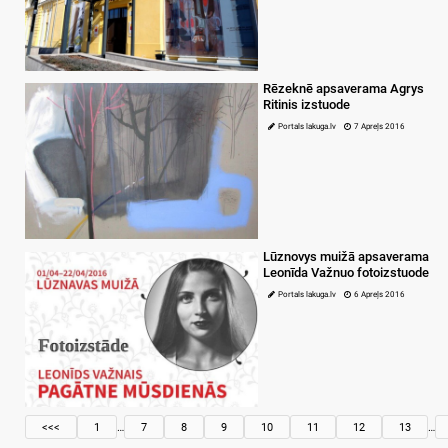
Rēzeknē apsaverama Agrys
Ritinis izstuode
Portals lakuga.lv
7 Apreļs 2016
Lūznovys muižā apsaverama
Leonīda Važnuo fotoizstuode
Portals lakuga.lv
6 Apreļs 2016
<<<
1
…
7
8
9
10
11
12
13
…