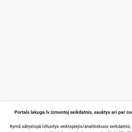
Portals lakuga.lv izmontoj seikdatnis, sauktys ari par c
Itymā sātyslopā īvītuotys veiktspiejis/analitiskuos seikdatnis,