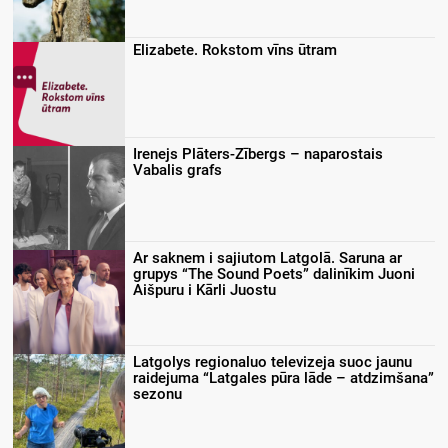
Elizabete. Rokstom vīns ūtram
Irenejs Plāters-Zībergs – naparostais
Vabalis grafs
Ar saknem i sajiutom Latgolā. Saruna ar
grupys “The Sound Poets” dalinīkim Juoni
Aišpuru i Kārli Juostu
Latgolys regionaluo televizeja suoc jaunu
raidejuma “Latgales pūra lāde – atdzimšana”
sezonu