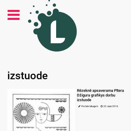
izstuode
Rēzeknē apsaverama Pītera
Džigura grafikys dorbu
izstuode
Portals lakuga.lv
22 Juņs 2016