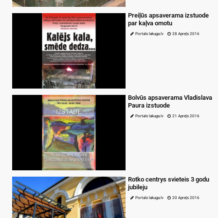
Preiļūs apsaverama izstuode
par kaļva omotu
Portals lakuga.lv
28 Apreļs 2016
Bolvūs apsaverama Vladislava
Paura izstuode
Portals lakuga.lv
21 Apreļs 2016
Rotko centrys svieteis 3 godu
jubileju
Portals lakuga.lv
20 Apreļs 2016