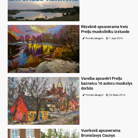
Rēzeknē apsaverama treis
Preiļu muokslinīku izstuode
Portals lakuga.lv
1 Juņs 2016
Vareiba apsavērt Preiļu
bazneicu 16 autoru muokslys
dorbūs
Portals lakuga.lv
24 Maijs 2016
Vuorkovā apsaverama
Bronislavys Caunys