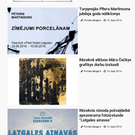
Turpynojās Pītera Martinsona
jubileja goda nūtikšonys
Portals lakuga.lv
15 Juņs 2016
Rēzeknē atkluos Māra Čačkys
grafikys dorbu izstuodi
Portals lakuga.lv
14 Juņs 2016
Rēzeknis nūvoda pošvaļdeibā
apsaverama fotoizstuode
“Latgales ainavas”
Portals lakuga.lv
13 Juņs 2016