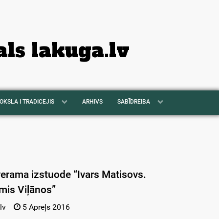
als lakuga.lv
OKSLA I TRADICEJIS
ARHIVS
SABĪDREIBA
erama izstuode “Ivars Matisovs.
mis Viļānos”
lv
5 Apreļs 2016