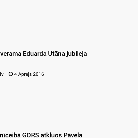
verama Eduarda Utāna jubileja
lv
4 Apreļs 2016
tnīceibā GORS atkluos Pāvela