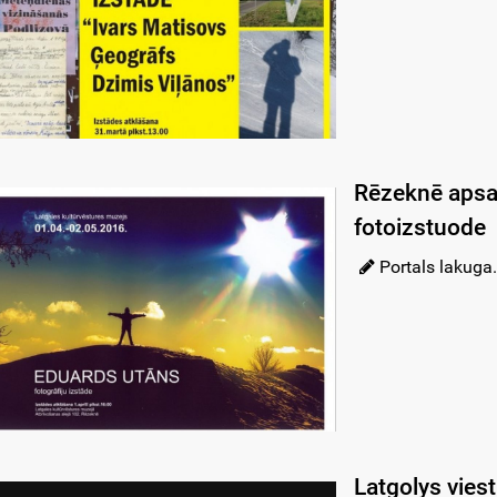
Rēzeknē apsa
fotoizstuode
Portals lakuga.
Latgolys vies