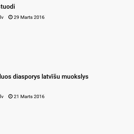
stuodi
lv
29 Marts 2016
luos diasporys latvīšu muokslys
lv
21 Marts 2016