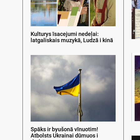
Kulturys īsacejumi nedeļai:
latgaliskais muzykā, Ludzā i kinā
Spāks ir byušonā vīnuotim!
Atbolsts Ukrainai dūmuos i