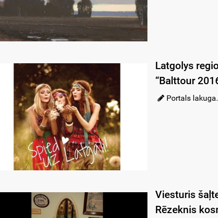
Latgolys regi
“Balttour 201
Portals lakuga.
Viesturis šaļ
Rēzeknis kos