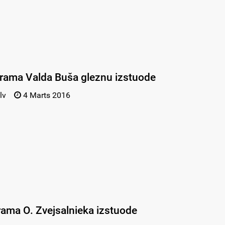
erama Valda Buša gleznu izstuode
lv
4 Marts 2016
ama O. Zvejsalnieka izstuode