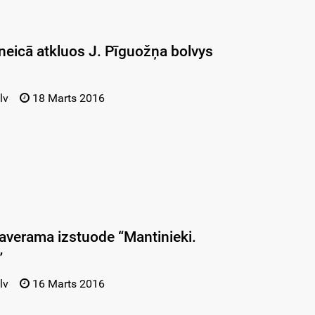
zneicā atkluos J. Pīguožņa bolvys
lv
18 Marts 2016
averama izstuode “Mantinieki.
”
lv
16 Marts 2016