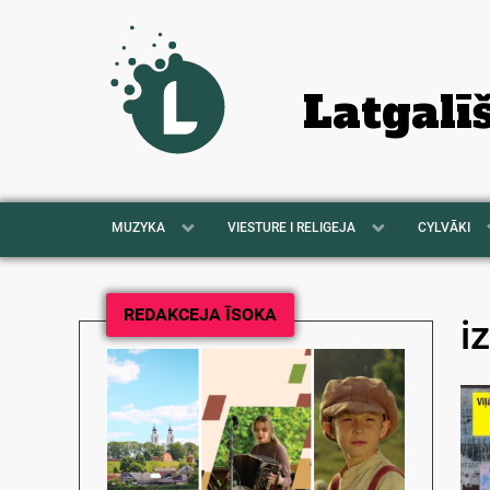
Latgalī
MUZYKA
VIESTURE I RELIGEJA
CYLVĀKI
REDAKCEJA ĪSOKA
i