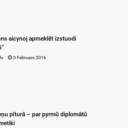
ons aicynoj apmeklēt izstuodi
6”
lv
3 Februars 2016
teņu pīturā – par pyrmū diplomātū
metiki