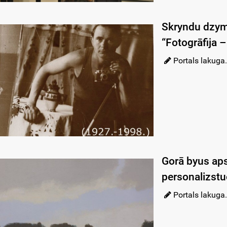
Skryndu dzym
“Fotogrāfija –
Portals lakuga.
Gorā byus ap
personalizst
Portals lakuga.