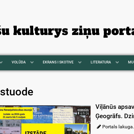
šu kulturys ziņu port
VOLŪDA
EKRANS I SKOTIVE
LITERATURA
MU
zstuode
Viļānūs apsav
Ģeogrāfs. Dzi
Portals lakuga.