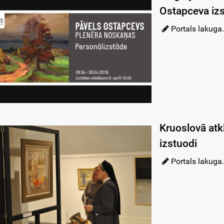
Ostapceva iz
Portals lakuga.
Kruoslovā atk
izstuodi
Portals lakuga.