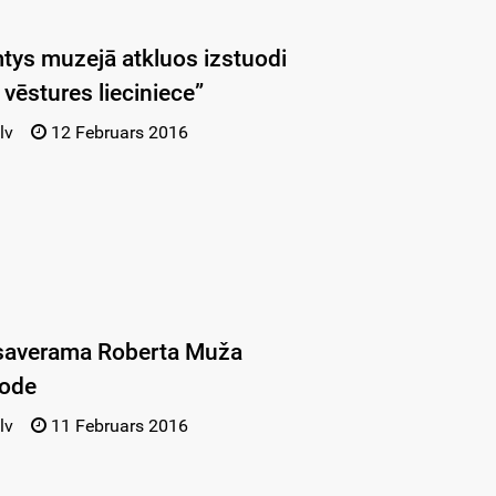
tys muzejā atkluos izstuodi
 vēstures lieciniece”
lv
12 Februars 2016
saverama Roberta Muža
uode
lv
11 Februars 2016