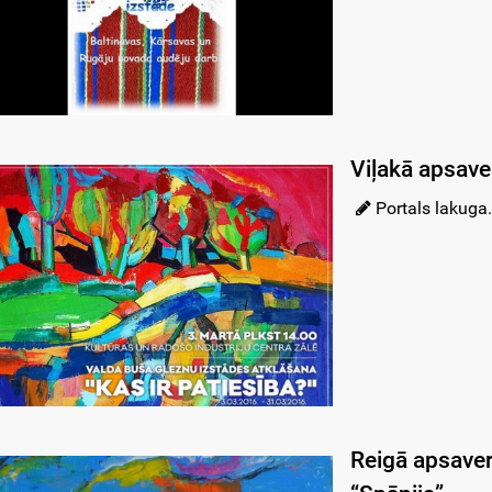
Viļakā apsav
Portals lakuga.
Reigā apsaver