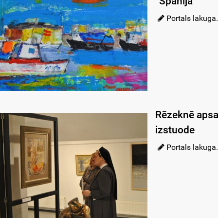
“Spānija”
Portals lakuga.
Rēzeknē apsa
izstuode
Portals lakuga.