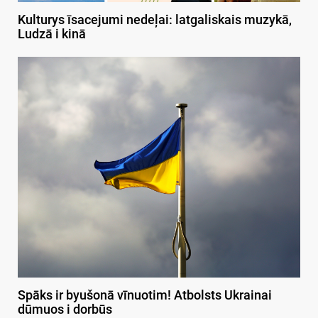
Kulturys īsacejumi nedeļai: latgaliskais muzykā,
Ludzā i kinā
Spāks ir byušonā vīnuotim! Atbolsts Ukrainai
dūmuos i dorbūs