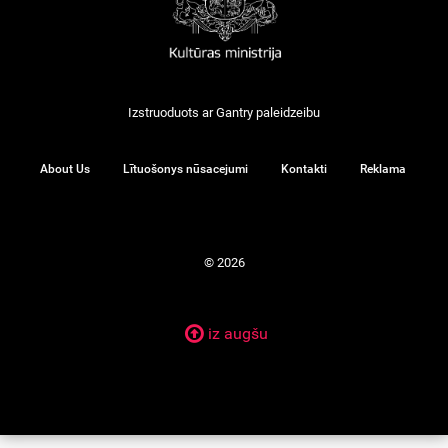
Izstruoduots ar
Gantry
paleidzeibu
About Us
Lītuošonys nūsacejumi
Kontakti
Reklama
© 2026
iz augšu