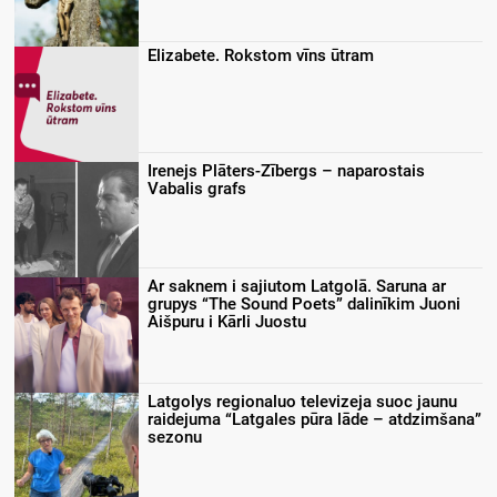
Elizabete. Rokstom vīns ūtram
Irenejs Plāters-Zībergs – naparostais
Vabalis grafs
Ar saknem i sajiutom Latgolā. Saruna ar
grupys “The Sound Poets” dalinīkim Juoni
Aišpuru i Kārli Juostu
Latgolys regionaluo televizeja suoc jaunu
raidejuma “Latgales pūra lāde – atdzimšana”
sezonu