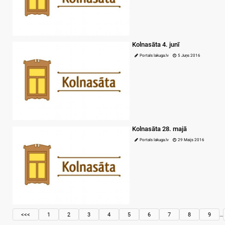
Kolnasāta 4. junī
Portals lakuga.lv
5 Juņs 2016
Kolnasāta 28. majā
Portals lakuga.lv
29 Maijs 2016
<<<
1
2
3
4
5
6
7
8
9
…