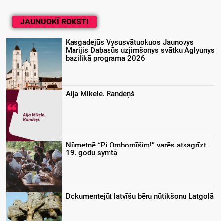
JAUNUOKĪ ROKSTI
Kasgadejūs Vysusvātuokuos Jaunovys
Marijis Dabasūs uzjimšonys svātku Aglyunys
bazilikā programa 2026
Aija Mikele. Randeņš
Nūmetnē “Pi Ombomīšim!” varēs atsagrīzt
19. godu symtā
Dokumentejūt latvīšu bēru nūtikšonu Latgolā