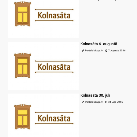
Kolnasāta 6. augustā
Portals lakuga.lv
7 Augusts 2016
Kolnasāta 30. julī
Portals lakuga.lv
31 Juļs 2016