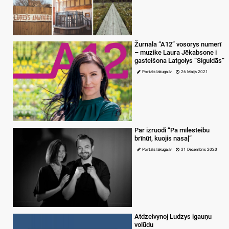
Žurnala “A12” vosorys numerī
– muzike Laura Jēkabsone i
gasteišona Latgolys “Siguldās”
Portals lakuga.lv
26 Maijs 2021
Par izruodi “Pa mīlesteibu
brīnūt, kuojis nasaļ”
Portals lakuga.lv
31 Decembris 2020
Atdzeivynoj Ludzys igauņu
volūdu