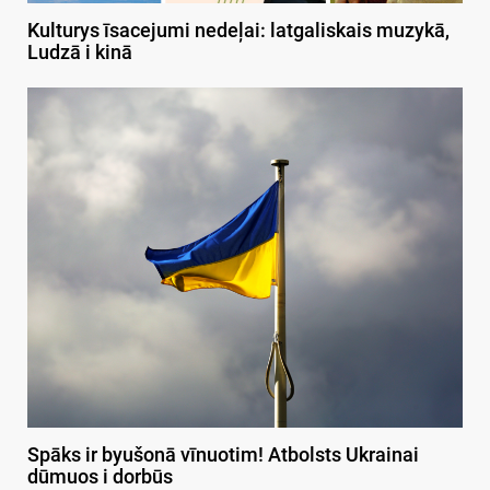
Kulturys īsacejumi nedeļai: latgaliskais muzykā,
Ludzā i kinā
Spāks ir byušonā vīnuotim! Atbolsts Ukrainai
dūmuos i dorbūs