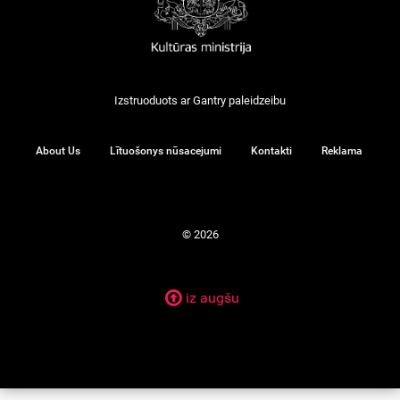
Izstruoduots ar
Gantry
paleidzeibu
About Us
Lītuošonys nūsacejumi
Kontakti
Reklama
© 2026
iz augšu