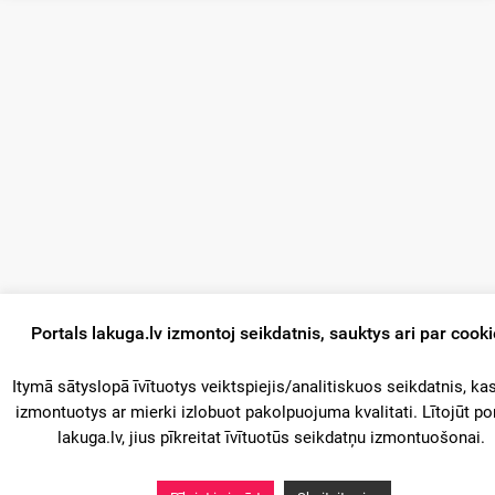
Portals lakuga.lv izmontoj seikdatnis, sauktys ari par cook
Itymā sātyslopā īvītuotys veiktspiejis/analitiskuos seikdatnis, kas
izmontuotys ar mierki izlobuot pakolpuojuma kvalitati. Lītojūt po
lakuga.lv, jius pīkreitat īvītuotūs seikdatņu izmontuošonai.