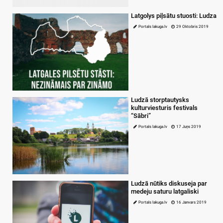
Latgolys piļsātu stuosti: Ludza
Portals lakuga.lv
29 Oktobris 2019
Ludzā storptautysks
kulturviesturis festivals
“Sābri”
Portals lakuga.lv
17 Juņs 2019
Ludzā nūtiks diskuseja par
medeju saturu latgaliski
Portals lakuga.lv
16 Janvars 2019