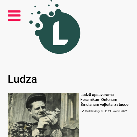
Ludza
Ludzā apsaverama
keramikam Ontonam
Šmulānam veļteita izstuode
Portals lakuga.lv
24 Janvars 2022