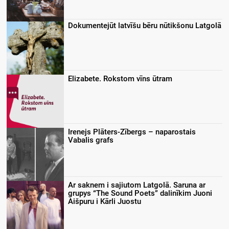
Dokumentejūt latvīšu bēru nūtikšonu Latgolā
Elizabete. Rokstom vīns ūtram
Irenejs Plāters-Zībergs – naparostais
Vabalis grafs
Ar saknem i sajiutom Latgolā. Saruna ar
grupys “The Sound Poets” dalinīkim Juoni
Aišpuru i Kārli Juostu