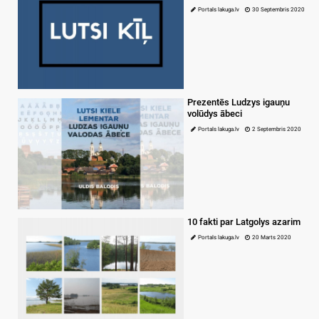
Portals lakuga.lv
30 Septembris 2020
Prezentēs Ludzys igauņu
volūdys ābeci
Portals lakuga.lv
2 Septembris 2020
10 fakti par Latgolys azarim
Portals lakuga.lv
20 Marts 2020