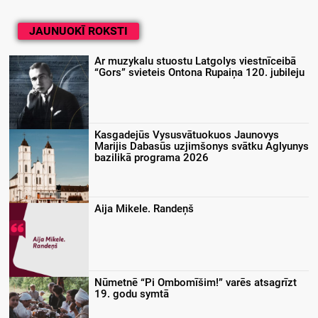
JAUNUOKĪ ROKSTI
Ar muzykalu stuostu Latgolys viestnīceibā
“Gors” svieteis Ontona Rupaiņa 120. jubileju
Kasgadejūs Vysusvātuokuos Jaunovys
Marijis Dabasūs uzjimšonys svātku Aglyunys
bazilikā programa 2026
Aija Mikele. Randeņš
Nūmetnē “Pi Ombomīšim!” varēs atsagrīzt
19. godu symtā