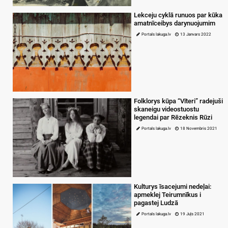
Lekceju cyklā runuos par kūka
amatnīceibys darynuojumim
Portals lakuga.lv
13 Janvars 2022
Folklorys kūpa “Vīteri” radejuši
skaneigu videostuostu
legendai par Rēzeknis Rūzi
Portals lakuga.lv
18 Novembris 2021
Kulturys īsacejumi nedeļai:
apmeklej Teirumnīkus i
pagastej Ludzā
Portals lakuga.lv
19 Juļs 2021