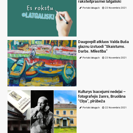
raksteitprasmei latgaliski
Portals lakuga.lv
23 Novembris 2021
Daugovpilī atkluos Valda Buša
glaznu izstuodi “Skaistums.
Darbs. Mīlestība”
Portals lakuga.lv
23 Novembris 2021
Kulturys īsacejumi nedeļai –
fotografejis žanrs, Bruolāna
“Cīņa”, pīrūbeža
Portals lakuga.lv
22 Novembris 2021