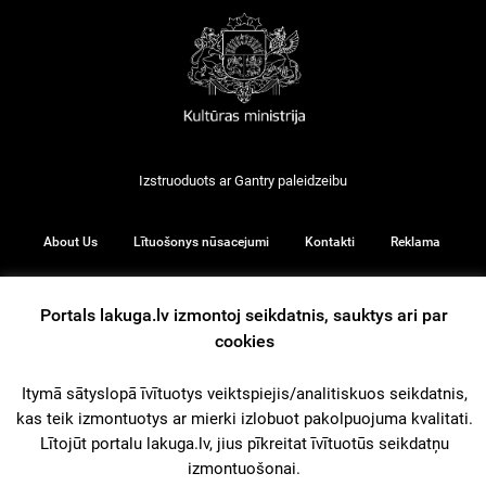
Izstruoduots ar
Gantry
paleidzeibu
About Us
Lītuošonys nūsacejumi
Kontakti
Reklama
Portals lakuga.lv izmontoj seikdatnis, sauktys ari par
cookies
© 2026
Itymā sātyslopā īvītuotys veiktspiejis/analitiskuos seikdatnis,
kas teik izmontuotys ar mierki izlobuot pakolpuojuma kvalitati.
iz augšu
Lītojūt portalu lakuga.lv, jius pīkreitat īvītuotūs seikdatņu
izmontuošonai.