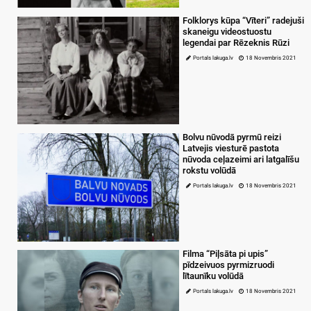
Folklorys kūpa “Vīteri” radejuši
skaneigu videostuostu
legendai par Rēzeknis Rūzi
Portals lakuga.lv
18 Novembris 2021
Bolvu nūvodā pyrmū reizi
Latvejis viesturē pastota
nūvoda ceļazeimi ari latgalīšu
rokstu volūdā
Portals lakuga.lv
18 Novembris 2021
Filma “Piļsāta pi upis”
pīdzeivuos pyrmizruodi
lītaunīku volūdā
Portals lakuga.lv
18 Novembris 2021