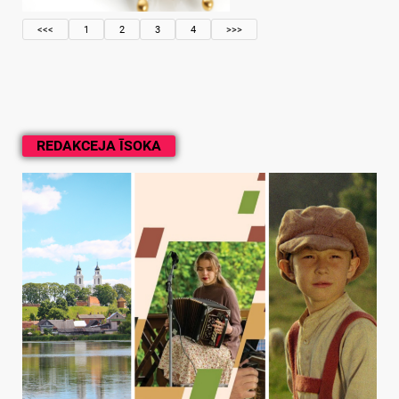
<<<
1
2
3
4
>>>
REDAKCEJA ĪSOKA