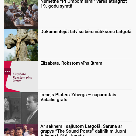
Nūmetnē “Pi Ombomīšim!” varēs atsagrīzt
19. godu symtā
Dokumentejūt latvīšu bēru nūtikšonu Latgolā
Elizabete. Rokstom vīns ūtram
Irenejs Plāters-Zībergs – naparostais
Vabalis grafs
Ar saknem i sajiutom Latgolā. Saruna ar
grupys “The Sound Poets” dalinīkim Juoni
Aišpuru i Kārli Juostu