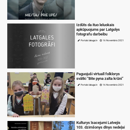
Izdūts da ituo leluokais
apkūpuojums par Latgolys
fotografu darbeibu
Portals lakuga.lv
16 Novembris 2021
Paguojuši virtualī folklorys
svātki “Bite pyna zalta krūni”
Portals lakuga.lv
16 Novembris 2021
Kulturys īsacejumi Latvejis
103. dzimšonys dīnys nedeļai