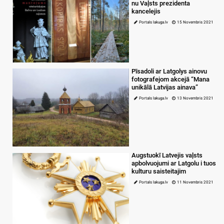
nu Vaļsts prezidenta
kancelejis
Portals lakuga.lv
15 Novembris 2021
Pīsadoli ar Latgolys ainovu
fotografejom akcejā “Mana
unikālā Latvijas ainava”
Portals lakuga.lv
13 Novembris 2021
Augstuokī Latvejis vaļsts
apbolvuojumi ar Latgolu i tuos
kulturu saisteitajim
Portals lakuga.lv
11 Novembris 2021