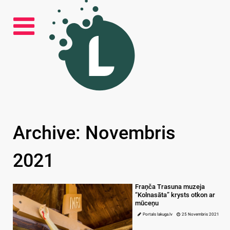
Archive: Novembris
2021
Fraņča Trasuna muzeja
“Kolnasāta” krysts otkon ar
mūceņu
Portals lakuga.lv
25 Novembris 2021