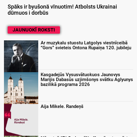
Spāks ir byušonā vīnuotim! Atbolsts Ukrainai
dūmuos i dorbūs
JAUNUOKĪ ROKSTI
Ar muzykalu stuostu Latgolys viestnīceibā
“Gors” svieteis Ontona Rupaiņa 120. jubileju
Kasgadejūs Vysusvātuokuos Jaunovys
Marijis Dabasūs uzjimšonys svātku Aglyunys
bazilikā programa 2026
Aija Mikele. Randeņš