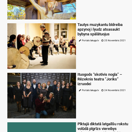
Tautys muzykantu bīdreiba
apzynoj i lyudz atsasaukt
bybyna spālātuojus
Portals lakuga.lv
25 Novembris 2021
Ituogods “skotivis nogla” –
Rēzeknis teatra “Joriks”
izruodei
Portals lakuga.lv
24 Novembris 2021
Pīktajā diktatā latgalīšu rokstu
volūdā pīgrīzs viereibys