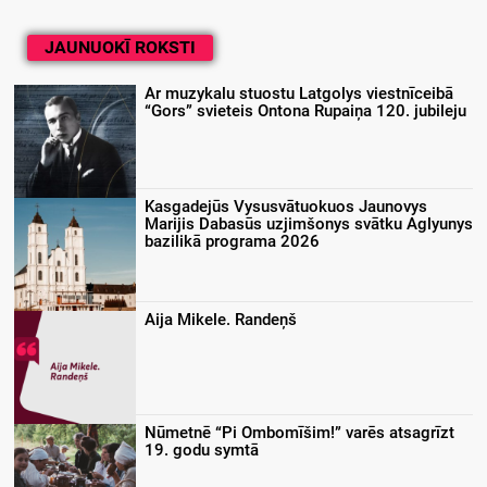
JAUNUOKĪ ROKSTI
Ar muzykalu stuostu Latgolys viestnīceibā
“Gors” svieteis Ontona Rupaiņa 120. jubileju
Kasgadejūs Vysusvātuokuos Jaunovys
Marijis Dabasūs uzjimšonys svātku Aglyunys
bazilikā programa 2026
Aija Mikele. Randeņš
Nūmetnē “Pi Ombomīšim!” varēs atsagrīzt
19. godu symtā