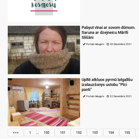
Pabyut vīnai ar sovom dūmom.
Saruna ar dzejneicu Mārīti
Slišāni
Portals lakuga.lv
28 Decembris 2021
Upītē atkluos pyrmū latgalīšu
izalauzšonys ustobu “Pīci
panti”
Portals lakuga.lv
22 Decembris 2021
<<<
1
…
150
151
152
153
154
155