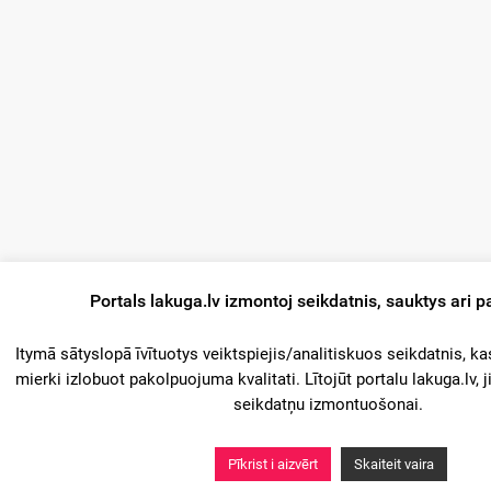
Portals lakuga.lv izmontoj seikdatnis, sauktys ari p
Itymā sātyslopā īvītuotys veiktspiejis/analitiskuos seikdatnis, ka
mierki izlobuot pakolpuojuma kvalitati. Lītojūt portalu lakuga.lv, ji
seikdatņu izmontuošonai.
Pīkrist i aizvērt
Skaiteit vaira