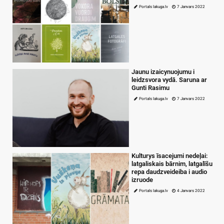
Portals lakuga.lv
7 Janvars 2022
Jaunu izaicynuojumu i
leidzsvora vydā. Saruna ar
Gunti Rasimu
Portals lakuga.lv
7 Janvars 2022
Kulturys īsacejumi nedeļai:
latgaliskais bārnim, latgalīšu
repa daudzveideiba i audio
izruode
Portals lakuga.lv
4 Janvars 2022