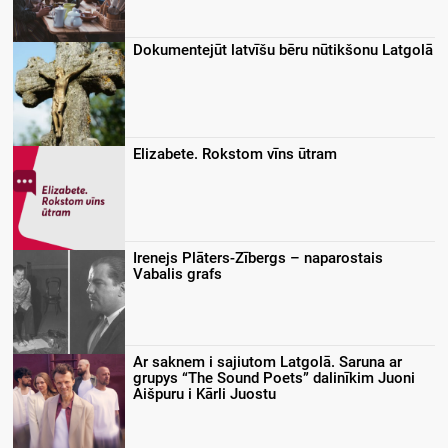
Dokumentejūt latvīšu bēru nūtikšonu Latgolā
Elizabete. Rokstom vīns ūtram
Irenejs Plāters-Zībergs – naparostais
Vabalis grafs
Ar saknem i sajiutom Latgolā. Saruna ar
grupys “The Sound Poets” dalinīkim Juoni
Aišpuru i Kārli Juostu