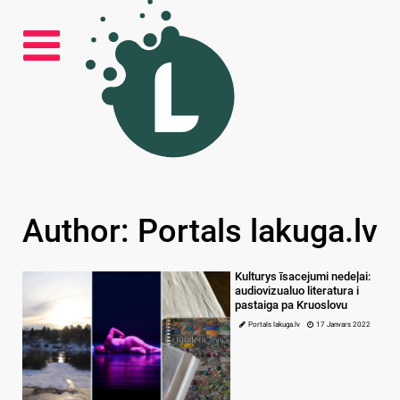
Author: Portals lakuga.lv
Kulturys īsacejumi nedeļai:
audiovizualuo literatura i
pastaiga pa Kruoslovu
Portals lakuga.lv
17 Janvars 2022