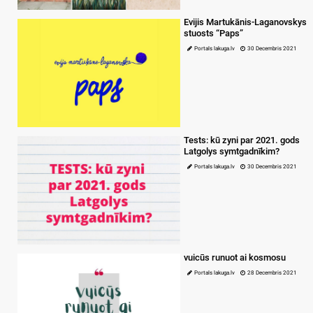
Evijis Martukānis-Laganovskys
stuosts “Paps”
Portals lakuga.lv
30 Decembris 2021
Tests: kū zyni par 2021. gods
Latgolys symtgadnīkim?
Portals lakuga.lv
30 Decembris 2021
vuicūs runuot ai kosmosu
Portals lakuga.lv
28 Decembris 2021