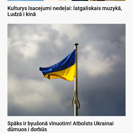
Kulturys īsacejumi nedeļai: latgaliskais muzykā,
Ludzā i kinā
Spāks ir byušonā vīnuotim! Atbolsts Ukrainai
dūmuos i dorbūs