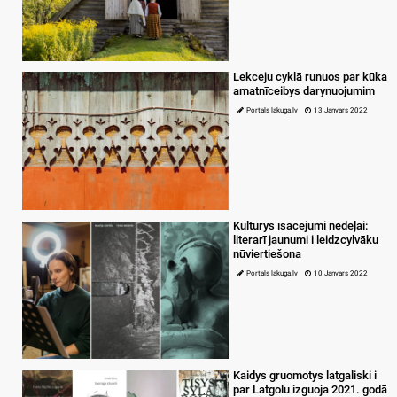
Lekceju cyklā runuos par kūka
amatnīceibys darynuojumim
Portals lakuga.lv
13 Janvars 2022
Kulturys īsacejumi nedeļai:
literarī jaunumi i leidzcylvāku
nūviertiešona
Portals lakuga.lv
10 Janvars 2022
Kaidys gruomotys latgaliski i
par Latgolu izguoja 2021. godā