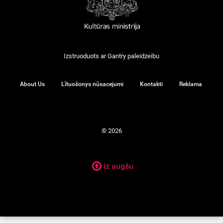
Izstruoduots ar
Gantry
paleidzeibu
About Us
Lītuošonys nūsacejumi
Kontakti
Reklama
© 2026
iz augšu