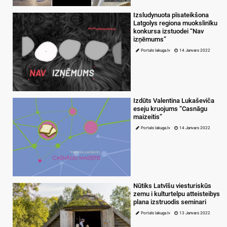
Izsludynuota pīsateikšona
Latgolys regiona muokslinīku
konkursa izstuodei “Nav
izņēmums”
Portals lakuga.lv
14 Janvars 2022
Izdūts Valentina Lukaševiča
eseju kruojums “Casnāgu
maizeitis”
Portals lakuga.lv
14 Janvars 2022
Nūtiks Latvīšu viesturiskūs
zemu i kulturtelpu atteisteibys
plana izstruodis seminari
Portals lakuga.lv
13 Janvars 2022