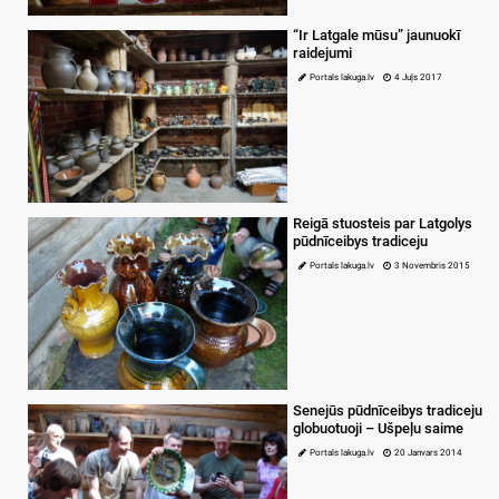
“Ir Latgale mūsu” jaunuokī
raidejumi
Portals lakuga.lv
4 Juļs 2017
Reigā stuosteis par Latgolys
pūdnīceibys tradiceju
Portals lakuga.lv
3 Novembris 2015
Senejūs pūdnīceibys tradiceju
globuotuoji – Ušpeļu saime
Portals lakuga.lv
20 Janvars 2014