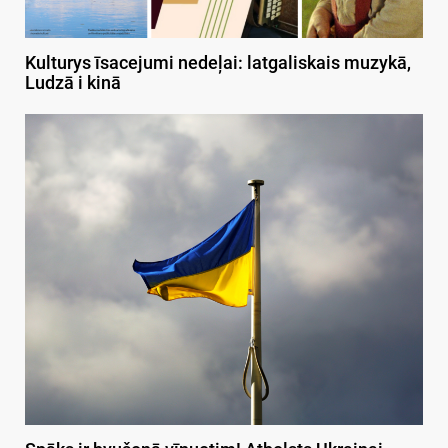
Kulturys īsacejumi nedeļai: latgaliskais muzykā,
Ludzā i kinā