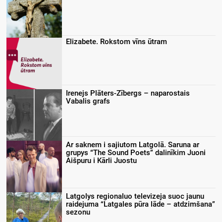
Elizabete. Rokstom vīns ūtram
Irenejs Plāters-Zībergs – naparostais
Vabalis grafs
Ar saknem i sajiutom Latgolā. Saruna ar
grupys “The Sound Poets” dalinīkim Juoni
Aišpuru i Kārli Juostu
Latgolys regionaluo televizeja suoc jaunu
raidejuma “Latgales pūra lāde – atdzimšana”
sezonu