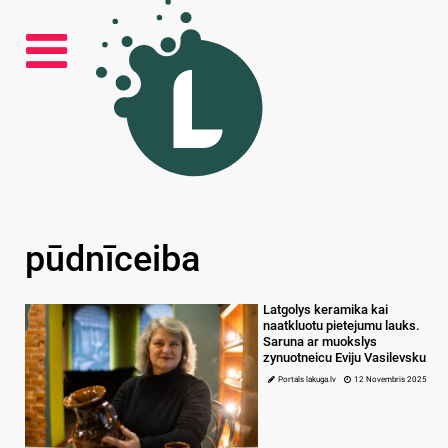
pūdnīceiba
Latgolys keramika kai
naatkluotu pietejumu lauks.
Saruna ar muokslys
zynuotneicu Eviju Vasilevsku
Portals lakuga.lv
12 Novembris 2025