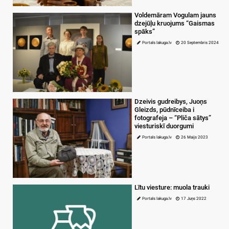
Voldemāram Vogulam jauns
dzejūļu kruojums “Gaismas
spāks”
Portals lakuga.lv
20 Septembris 2024
Dzeivis gudreibys, Juoņs
Gleizds, pūdnīceiba i
fotografeja – “Pliča sātys”
viesturiskī duorgumi
Portals lakuga.lv
26 Maijs 2023
Lītu viesture: muola trauki
Portals lakuga.lv
17 Juņs 2022