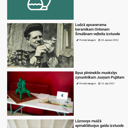
Ludzā apsaverama
keramikam Ontonam
Šmulānam veļteita izstuode
Portals lakuga.lv
24 Janvars 2022
Byus pīmineklis muokslys
zynuotnīkam Juoņam Pujātam
Portals lakuga.lv
16 Juļs 2021
Lūznovys muižā
apmaklātuojus gaida izstuode