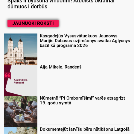
Spāks ir byušonā vīnuotim! Atbolsts Ukrainai
dūmuos i dorbūs
JAUNUOKĪ ROKSTI
Kasgadejūs Vysusvātuokuos Jaunovys
Marijis Dabasūs uzjimšonys svātku Aglyunys
bazilikā programa 2026
Aija Mikele. Randeņš
Nūmetnē “Pi Ombomīšim!” varēs atsagrīzt
19. godu symtā
Dokumentejūt latvīšu bēru nūtikšonu Latgolā