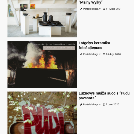
“Malny Wylky”
Portals lakuga.lv
11 Maijs 2021
Latgolys keramika
fotošaļteņuos
Portals lakuga.lv
15 Juņs 2020
Lūznovys muižā suocīs “Pūdu
pavasars”
Portals lakuga.lv
2 Juņs 2020