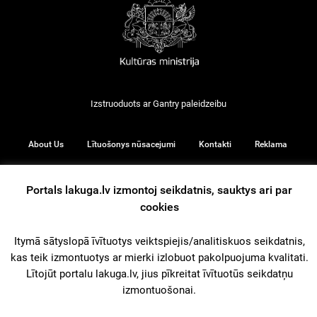
Izstruoduots ar
Gantry
paleidzeibu
About Us
Lītuošonys nūsacejumi
Kontakti
Reklama
Portals lakuga.lv izmontoj seikdatnis, sauktys ari par
cookies
© 2026
Itymā sātyslopā īvītuotys veiktspiejis/analitiskuos seikdatnis,
kas teik izmontuotys ar mierki izlobuot pakolpuojuma kvalitati.
iz augšu
Lītojūt portalu lakuga.lv, jius pīkreitat īvītuotūs seikdatņu
izmontuošonai.