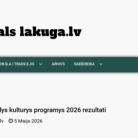
als lakuga.lv
OKSLA I TRADICEJIS
ARHIVS
SABĪDREIBA
ys kulturys programys 2026 rezultati
lv
5 Maijs 2026