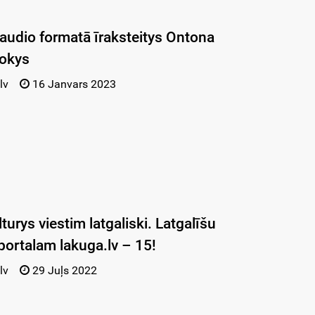
 audio formatā īraksteitys Ontona
sokys
lv
16 Janvars 2023
turys viestim latgaliski. Latgalīšu
 portalam lakuga.lv – 15!
lv
29 Juļs 2022