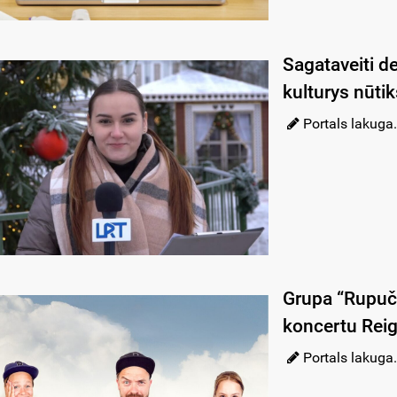
Sagataveiti de
kulturys nūt
Portals lakuga.
Grupa “Rupuči
koncertu Rei
Portals lakuga.