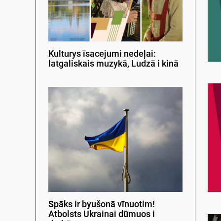
Kulturys īsacejumi nedeļai:
latgaliskais muzykā, Ludzā i kinā
Spāks ir byušonā vīnuotim!
Atbolsts Ukrainai dūmuos i