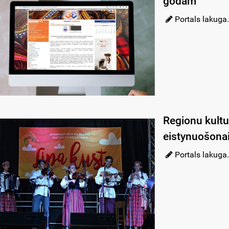
godam
Portals lakuga.
Regionu kultu
eistynuošonai
Portals lakuga.