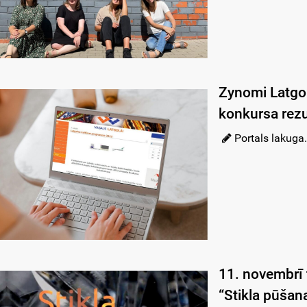
Zynomi Latgol
konkursa rezu
Portals lakuga.
11. novembrī 
“Stikla pūšana