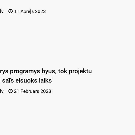
lv
11 Apreļs 2023
rys programys byus, tok projektu
 saīs eisuoks laiks
lv
21 Februars 2023