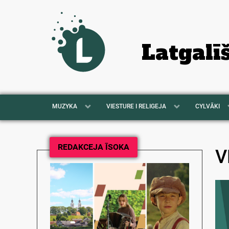
Latgalī
MUZYKA
VIESTURE I RELIGEJA
CYLVĀKI
REDAKCEJA ĪSOKA
V