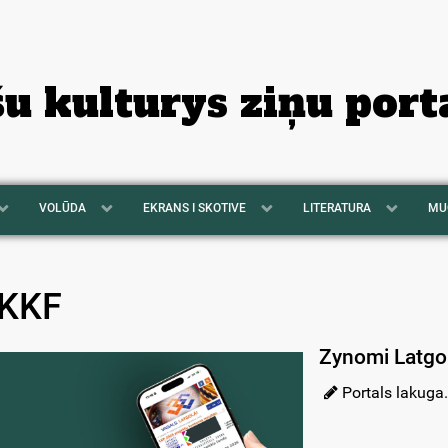
šu kulturys ziņu port
VOLŪDA
EKRANS I SKOTIVE
LITERATURA
MU
KKF
Zynomi Latgol
Portals lakuga.