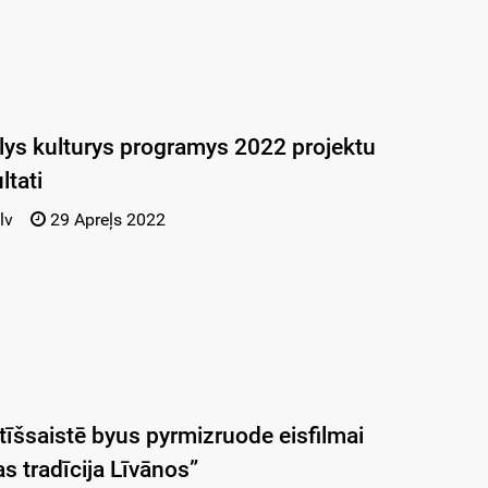
ys kulturys programys 2022 projektu
ltati
lv
29 Apreļs 2022
tīšsaistē byus pyrmizruode eisfilmai
s tradīcija Līvānos”