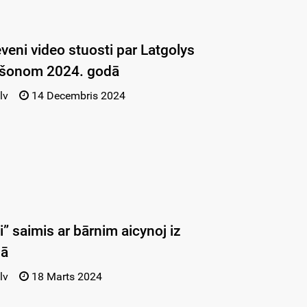
veni video stuosti par Latgolys
ikšonom 2024. godā
lv
14 Decembris 2024
” saimis ar bārnim aicynoj iz
gā
lv
18 Marts 2024