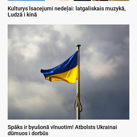
Kulturys īsacejumi nedeļai: latgaliskais muzykā,
Ludzā i kinā
Spāks ir byušonā vīnuotim! Atbolsts Ukrainai
dūmuos i dorbūs