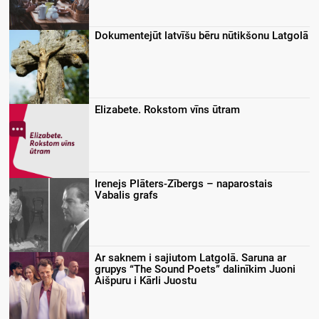
Dokumentejūt latvīšu bēru nūtikšonu Latgolā
Elizabete. Rokstom vīns ūtram
Irenejs Plāters-Zībergs – naparostais
Vabalis grafs
Ar saknem i sajiutom Latgolā. Saruna ar
grupys “The Sound Poets” dalinīkim Juoni
Aišpuru i Kārli Juostu