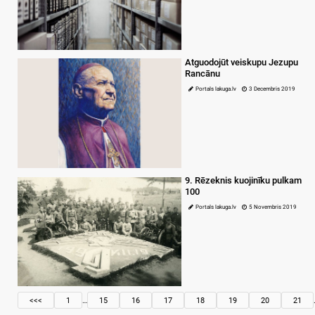
Atguodojūt veiskupu Jezupu
Rancānu
Portals lakuga.lv
3 Decembris 2019
9. Rēzeknis kuojinīku pulkam
100
Portals lakuga.lv
5 Novembris 2019
<<<
1
…
15
16
17
18
19
20
21