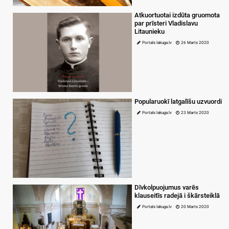
Atkuortuotai izdūta gruomota
par prīsteri Vladislavu
Litaunieku
Portals lakuga.lv
26 Marts 2020
Popularuokī latgalīšu uzvuordi
Portals lakuga.lv
23 Marts 2020
Dīvkolpuojumus varēs
klauseitīs radejā i škārsteiklā
Portals lakuga.lv
20 Marts 2020