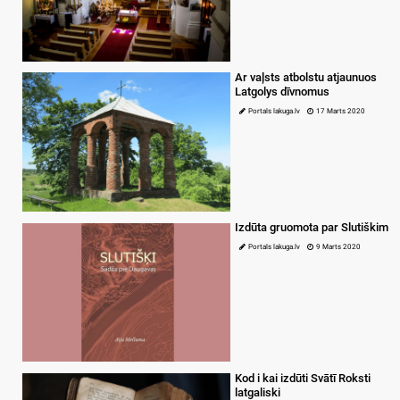
Ar vaļsts atbolstu atjaunuos
Latgolys dīvnomus
Portals lakuga.lv
17 Marts 2020
Izdūta gruomota par Slutiškim
Portals lakuga.lv
9 Marts 2020
Kod i kai izdūti Svātī Roksti
latgaliski