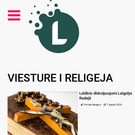
VIESTURE I RELIGEJA
Leldīnis dīvkolpuojumi Latgolys
Radejā
Portals lakuga.lv
7 Apreļs 2020