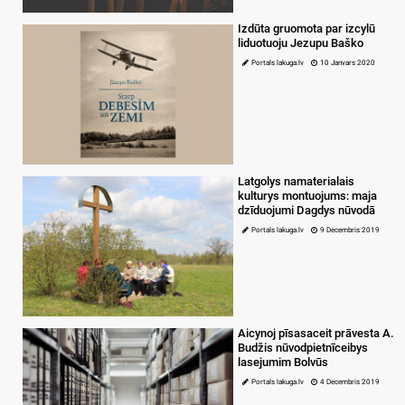
Izdūta gruomota par izcylū
liduotuoju Jezupu Baško
Portals lakuga.lv
10 Janvars 2020
Latgolys namaterialais
kulturys montuojums: maja
dzīduojumi Dagdys nūvodā
Portals lakuga.lv
9 Decembris 2019
Aicynoj pīsasaceit prāvesta A.
Budžis nūvodpietnīceibys
lasejumim Bolvūs
Portals lakuga.lv
4 Decembris 2019