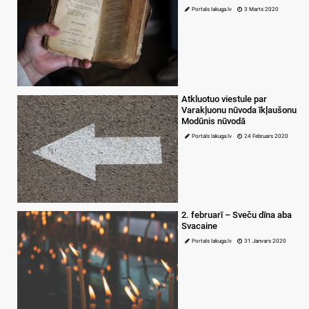
Portals lakuga.lv
3 Marts 2020
Atkluotuo viestule par
Varakļuonu nūvoda īkļaušonu
Modūnis nūvodā
Portals lakuga.lv
24 Februars 2020
2. februarī – Sveču dīna aba
Svacaine
Portals lakuga.lv
31 Janvars 2020