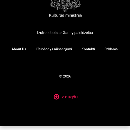
Izstruoduots ar
Gantry
paleidzeibu
About Us
Lītuošonys nūsacejumi
Kontakti
Reklama
© 2026
iz augšu