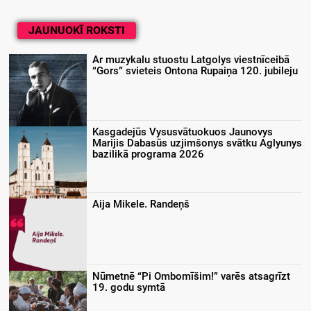
JAUNUOKĪ ROKSTI
Ar muzykalu stuostu Latgolys viestnīceibā
“Gors” svieteis Ontona Rupaiņa 120. jubileju
Kasgadejūs Vysusvātuokuos Jaunovys
Marijis Dabasūs uzjimšonys svātku Aglyunys
bazilikā programa 2026
Aija Mikele. Randeņš
Nūmetnē “Pi Ombomīšim!” varēs atsagrīzt
19. godu symtā