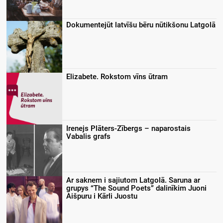
Dokumentejūt latvīšu bēru nūtikšonu Latgolā
Elizabete. Rokstom vīns ūtram
Irenejs Plāters-Zībergs – naparostais
Vabalis grafs
Ar saknem i sajiutom Latgolā. Saruna ar
grupys “The Sound Poets” dalinīkim Juoni
Aišpuru i Kārli Juostu