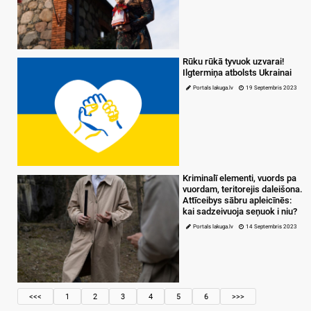
Rūku rūkā tyvuok uzvarai!
Ilgtermiņa atbolsts Ukrainai
Portals lakuga.lv
19 Septembris 2023
Kriminalī elementi, vuords pa
vuordam, teritorejis daleišona.
Attīceibys sābru apleicīnēs:
kai sadzeivuoja seņuok i niu?
Portals lakuga.lv
14 Septembris 2023
<<<
1
2
3
4
5
6
>>>