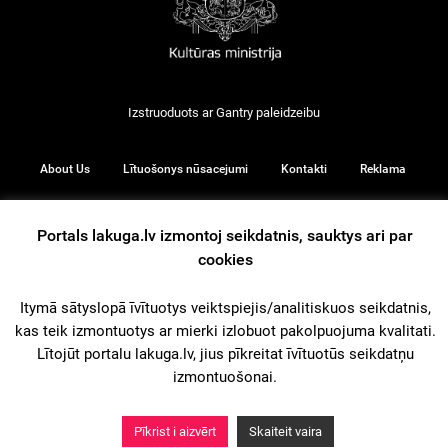
Izstruoduots ar
Gantry
paleidzeibu
About Us
Lītuošonys nūsacejumi
Kontakti
Reklama
Portals lakuga.lv izmontoj seikdatnis, sauktys ari par
cookies
© 2026
Itymā sātyslopā īvītuotys veiktspiejis/analitiskuos seikdatnis,
kas teik izmontuotys ar mierki izlobuot pakolpuojuma kvalitati.
iz augšu
Lītojūt portalu lakuga.lv, jius pīkreitat īvītuotūs seikdatņu
izmontuošonai.
Pīkrist i aizvērt
Skaiteit vaira