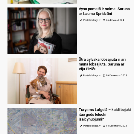
Vysa pamatā ir saime. Saruna
ar Laumu Spridzāni
Portals lakuga.lv
25 Janvars 2024
Ūtra cylvāka lobsajiuta ir ari
muna lobsajiuta. Saruna ar
Viju Piziču
Portals lakuga.lv
19 Decembris 2023
Turysms Latgolā – kaidi bejuši
ituo gods leluokī
izaicynuojumi?
Portals lakuga.lv
14 Decembris 2023