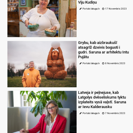
Viju Kudiņu
Portals lakuga.lv
17 Novembris 2023
Grybu, kab aizbraukušī
atsagrīž dzeivis boguoti i
gudri. Saruna ar arhitektu Intu
Pujātu
Portals lakuga.lv
8 Novembris 2023
Latveja ir peļnejuse, kab
Latgolys dvēseliskums tyktu
izplateits vysā vaļstī. Saruna
ar Ievu Kalderausku
Portals lakuga.lv
7 Novembris 2023