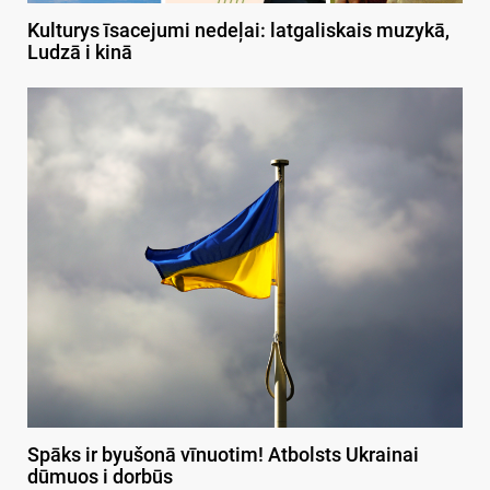
Kulturys īsacejumi nedeļai: latgaliskais muzykā,
Ludzā i kinā
Spāks ir byušonā vīnuotim! Atbolsts Ukrainai
dūmuos i dorbūs