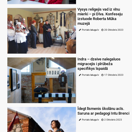
Vysys religejis vad iz vīnu
mierki – pi Dīva. Konfeseju
izstuode Roberta Mūka
muzejā
Portals lakuga.lv
20 Oktobris 2023
Indra – dzeive nalegaluos
migracejis i pīrūbeža
specifikys īspaidā
Portals lakuga.lv
17 Oktobris 2023
Īdegt līsmenis školānu acīs.
Saruna ar pedagogi Intu Brenci
Portals lakuga.lv
2 Oktobris 2023