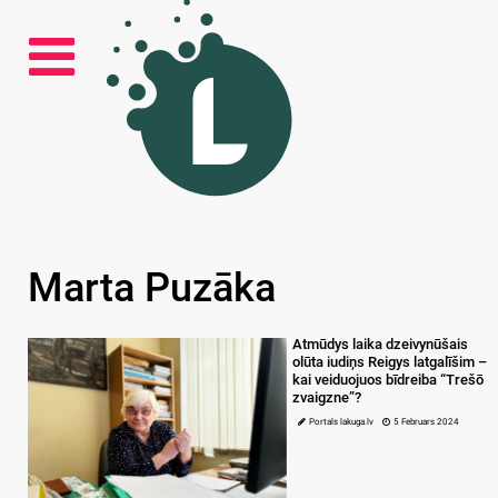
Marta Puzāka
Atmūdys laika dzeivynūšais
olūta iudiņs Reigys latgalīšim –
kai veiduojuos bīdreiba “Trešō
zvaigzne”?
Portals lakuga.lv
5 Februars 2024