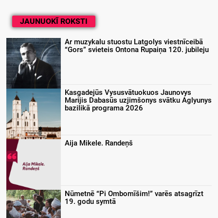
JAUNUOKĪ ROKSTI
Ar muzykalu stuostu Latgolys viestnīceibā
“Gors” svieteis Ontona Rupaiņa 120. jubileju
Kasgadejūs Vysusvātuokuos Jaunovys
Marijis Dabasūs uzjimšonys svātku Aglyunys
bazilikā programa 2026
Aija Mikele. Randeņš
Nūmetnē “Pi Ombomīšim!” varēs atsagrīzt
19. godu symtā