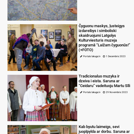
Čyguonu maskys, ļusteigys
izdareibys i simboliski
skaidruojumi Latgolys
Kulturviesturis muzeja
programā “Laižam čyguonūs!”
(+FOTO)
Portals lakuga.lv
1 Decembris 2023
Tradicionaluo muzyka ir
dzeiva i eista. Saruna ar
“Ceidaru” vadeituoju Martu Sīli
Portals lakuga.lv
29 Novembris 2023
Kab byutu laimeigs, sevi
juopīpylda ar dorbu. Saruna ar