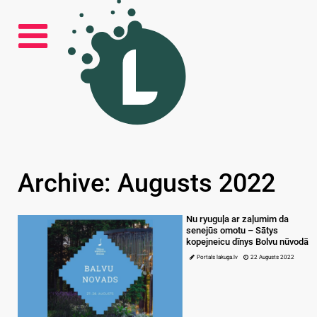
Archive: Augusts 2022
Nu ryuguļa ar zaļumim da
senejūs omotu – Sātys
kopejneicu dīnys Bolvu nūvodā
Portals lakuga.lv
22 Augusts 2022