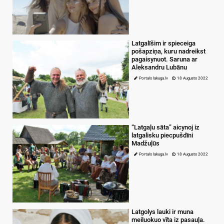
Latgalīšim ir spieceiga
pošapziņa, kuru nadreikst
pagaisynuot. Saruna ar
Aleksandru Lubānu
Portals lakuga.lv
18 Augusts 2022
“Latgaļu sāta” aicynoj iz
latgalisku piecpušdīni
Madžuļūs
Portals lakuga.lv
18 Augusts 2022
Latgolys lauki ir muna
meiluokuo vīta iz pasauļa.