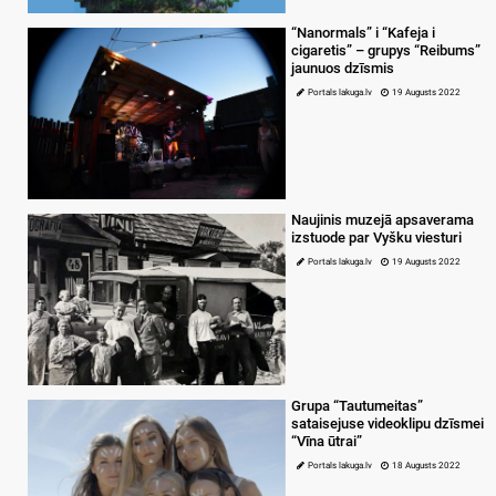
“Nanormals” i “Kafeja i
cigaretis” – grupys “Reibums”
jaunuos dzīsmis
Portals lakuga.lv
19 Augusts 2022
Naujinis muzejā apsaverama
izstuode par Vyšku viesturi
Portals lakuga.lv
19 Augusts 2022
Grupa “Tautumeitas”
sataisejuse videoklipu dzīsmei
“Vīna ūtrai”
Portals lakuga.lv
18 Augusts 2022