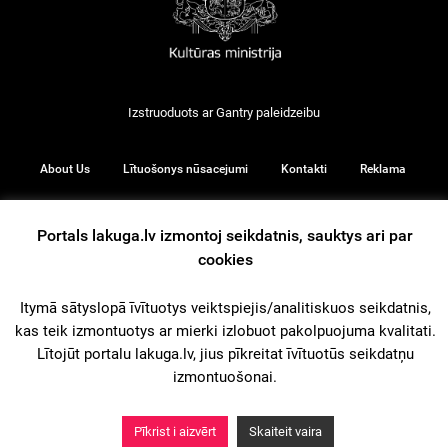
Izstruoduots ar
Gantry
paleidzeibu
About Us
Lītuošonys nūsacejumi
Kontakti
Reklama
Portals lakuga.lv izmontoj seikdatnis, sauktys ari par
cookies
© 2026
Itymā sātyslopā īvītuotys veiktspiejis/analitiskuos seikdatnis,
kas teik izmontuotys ar mierki izlobuot pakolpuojuma kvalitati.
iz augšu
Lītojūt portalu lakuga.lv, jius pīkreitat īvītuotūs seikdatņu
izmontuošonai.
Pīkrist i aizvērt
Skaiteit vaira