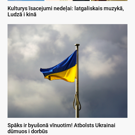
Kulturys īsacejumi nedeļai: latgaliskais muzykā,
Ludzā i kinā
Spāks ir byušonā vīnuotim! Atbolsts Ukrainai
dūmuos i dorbūs