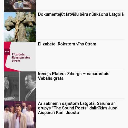
Dokumentejūt latvīšu bēru nūtikšonu Latgolā
Elizabete. Rokstom vīns ūtram
Irenejs Plāters-Zībergs – naparostais
Vabalis grafs
Ar saknem i sajiutom Latgolā. Saruna ar
grupys “The Sound Poets” dalinīkim Juoni
Aišpuru i Kārli Juostu