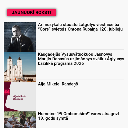
JAUNUOKĪ ROKSTI
Ar muzykalu stuostu Latgolys viestnīceibā
“Gors” svieteis Ontona Rupaiņa 120. jubileju
Kasgadejūs Vysusvātuokuos Jaunovys
Marijis Dabasūs uzjimšonys svātku Aglyunys
bazilikā programa 2026
Aija Mikele. Randeņš
Nūmetnē “Pi Ombomīšim!” varēs atsagrīzt
19. godu symtā