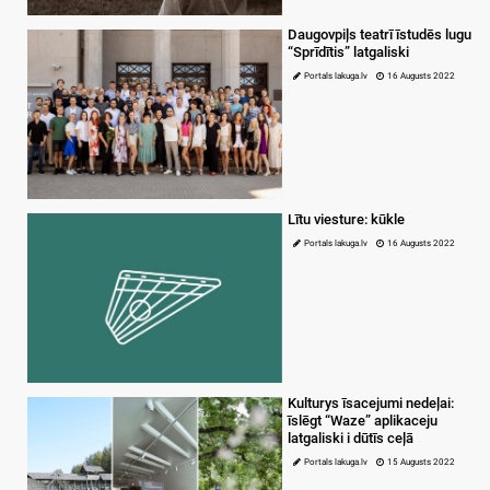
Daugovpiļs teatrī īstudēs lugu
“Sprīdītis” latgaliski
Portals lakuga.lv
16 Augusts 2022
Lītu viesture: kūkle
Portals lakuga.lv
16 Augusts 2022
Kulturys īsacejumi nedeļai:
īslēgt “Waze” aplikaceju
latgaliski i dūtīs ceļā
Portals lakuga.lv
15 Augusts 2022