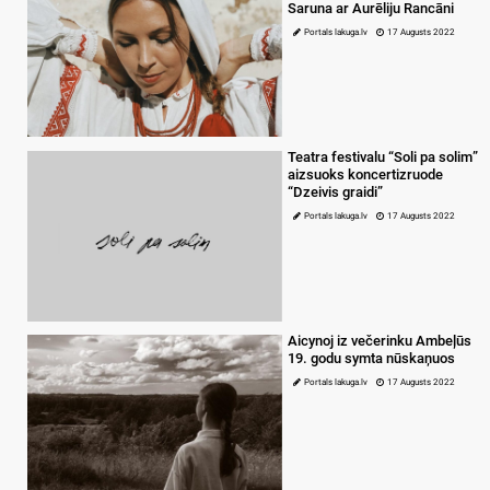
Saruna ar Aurēliju Rancāni
Portals lakuga.lv
17 Augusts 2022
Teatra festivalu “Soli pa solim”
aizsuoks koncertizruode
“Dzeivis graidi”
Portals lakuga.lv
17 Augusts 2022
Aicynoj iz večerinku Ambeļūs
19. godu symta nūskaņuos
Portals lakuga.lv
17 Augusts 2022