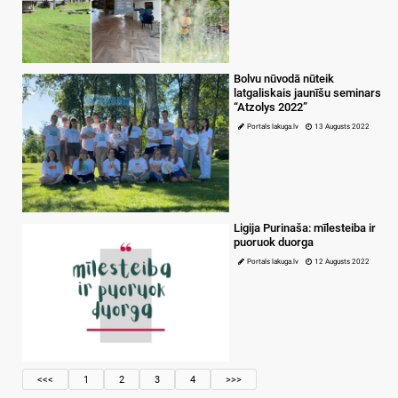
Bolvu nūvodā nūteik
latgaliskais jaunīšu seminars
“Atzolys 2022”
Portals lakuga.lv
13 Augusts 2022
Ligija Purinaša: mīlesteiba ir
puoruok duorga
Portals lakuga.lv
12 Augusts 2022
<<<
1
2
3
4
>>>