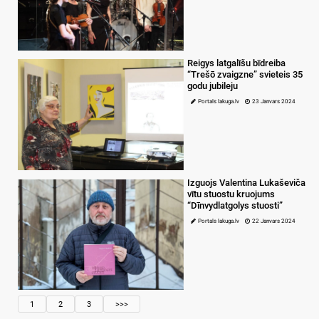
Reigys latgalīšu bīdreiba
“Trešō zvaigzne” svieteis 35
godu jubileju
Portals lakuga.lv
23 Janvars 2024
Izguojs Valentina Lukaševiča
vītu stuostu kruojums
“Dīnvydlatgolys stuosti”
Portals lakuga.lv
22 Janvars 2024
1
2
3
>>>