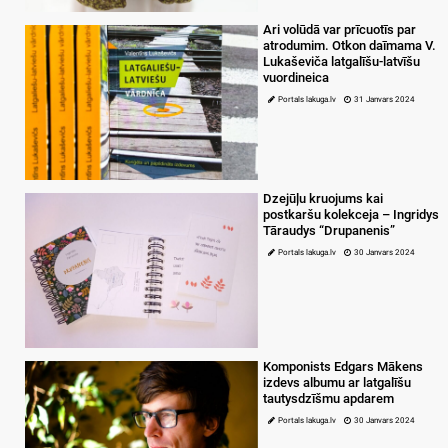
Ari volūdā var prīcuotīs par
atrodumim. Otkon daīmama V.
Lukaševiča latgalīšu-latvīšu
vuordineica
Portals lakuga.lv
31 Janvars 2024
Dzejūļu kruojums kai
postkaršu kolekceja – Ingridys
Tāraudys “Drupanenis”
Portals lakuga.lv
30 Janvars 2024
Komponists Edgars Mākens
izdevs albumu ar latgalīšu
tautysdzīšmu apdarem
Portals lakuga.lv
30 Janvars 2024