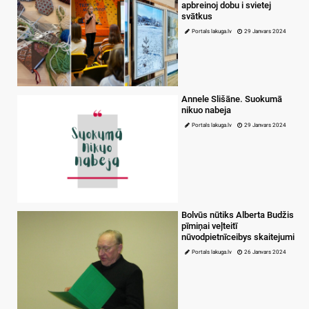
apbreinoj dobu i svietej
svātkus
Portals lakuga.lv
29 Janvars 2024
Annele Slišāne. Suokumā
nikuo nabeja
Portals lakuga.lv
29 Janvars 2024
Bolvūs nūtiks Alberta Budžis
pīmiņai veļteitī
nūvodpietnīceibys skaitejumi
Portals lakuga.lv
26 Janvars 2024