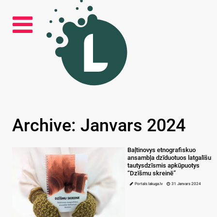
Archive: Janvars 2024
Baļtinovys etnografiskuo
ansambļa dzīduotuos latgalīšu
tautysdzīsmis apkūpuotys
“Dzīšmu skreinē”
Portals lakuga.lv
31 Janvars 2024