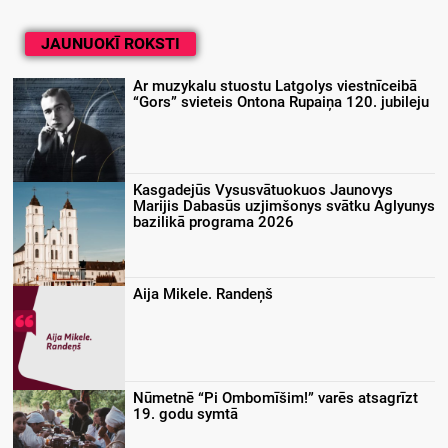
JAUNUOKĪ ROKSTI
Ar muzykalu stuostu Latgolys viestnīceibā
“Gors” svieteis Ontona Rupaiņa 120. jubileju
Kasgadejūs Vysusvātuokuos Jaunovys
Marijis Dabasūs uzjimšonys svātku Aglyunys
bazilikā programa 2026
Aija Mikele. Randeņš
Nūmetnē “Pi Ombomīšim!” varēs atsagrīzt
19. godu symtā