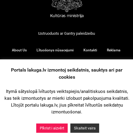
Izstruoduots ar
Gantry
paleidzeibu
About Us
Lītuošonys nūsacejumi
Kontakti
Reklama
Portals lakuga.lv izmontoj seikdatnis, sauktys ari par
cookies
© 2026
Itymā sātyslopā īvītuotys veiktspiejis/analitiskuos seikdatnis,
kas teik izmontuotys ar mierki izlobuot pakolpuojuma kvalitati.
iz augšu
Lītojūt portalu lakuga.lv, jius pīkreitat īvītuotūs seikdatņu
izmontuošonai.
Pīkrist i aizvērt
Skaiteit vaira