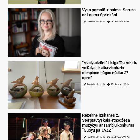
Vysa pamatā ir saime. Saruna
ar Laumu Spridzāni
Portals lakuga.lv
25 Janvars 2024
“Vuolyudzāni” i latgalīšu rokstu
volūdys i kulturviesturis
olimpiade itūgod nūtiks 27.
aprelī
Portals lakuga.lv
25 Janvars 2024
Rēzeknē izskanēs 2.
Storptautyskais etnodžeza
muzykys ansambļu konkurss
“Guoyu pa JAZZ”
Portals lakuga.lv
24 Janvars 2024