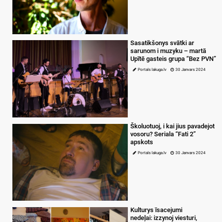
Sasatikšonys svātki ar
sarunom i muzyku – martā
Upītē gasteis grupa “Bez PVN”
Portals lakuga.lv
30 Janvars 2024
Školuotuoj, i kai jius pavadejot
vosoru? Seriala “Fati 2”
apskots
Portals lakuga.lv
30 Janvars 2024
Kulturys īsacejumi
nedeļai: izzynoj viesturi,