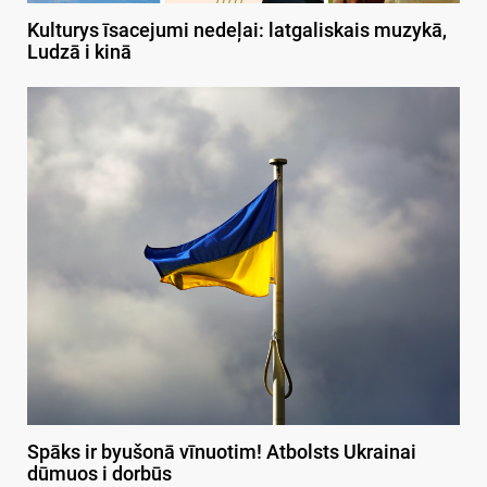
Kulturys īsacejumi nedeļai: latgaliskais muzykā,
Ludzā i kinā
Spāks ir byušonā vīnuotim! Atbolsts Ukrainai
dūmuos i dorbūs