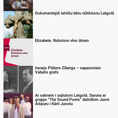
Dokumentejūt latvīšu bēru nūtikšonu Latgolā
Elizabete. Rokstom vīns ūtram
Irenejs Plāters-Zībergs – naparostais
Vabalis grafs
Ar saknem i sajiutom Latgolā. Saruna ar
grupys “The Sound Poets” dalinīkim Juoni
Aišpuru i Kārli Juostu